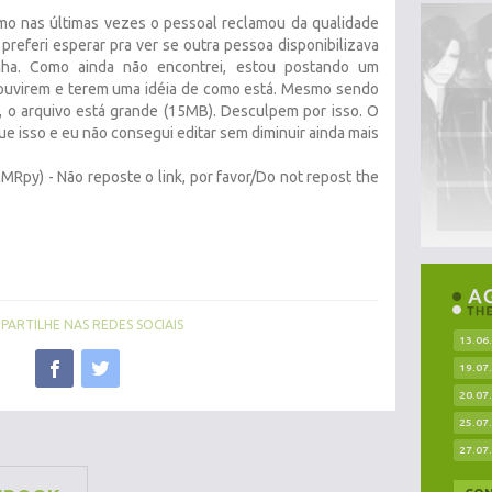
omo nas últimas vezes o pessoal reclamou da qualidade
preferi esperar pra ver se outra pessoa disponibilizava
ha. Como ainda não encontrei, estou postando um
 ouvirem e terem uma idéia de como está. Mesmo sendo
 o arquivo está grande (15MB). Desculpem por isso. O
ue isso e eu não consegui editar sem diminuir ainda mais
MRpy) - Não reposte o link, por favor/Do not repost the
ARTILHE NAS REDES SOCIAIS
13.06
19.07
20.07
25.07
27.07