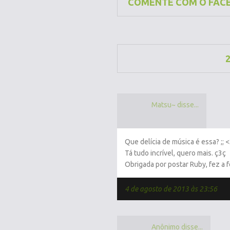
COMENTE COM O FAC
Matsu~ disse...
Que delícia de música é essa? ;;
Tá tudo incrível, quero mais. ç3ç
Obrigada por postar Ruby, fez a f
4 de agosto de 2013 às 23:56
Anônimo disse...