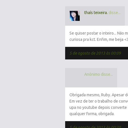
thaís teixeira.
disse...
Se quiser postar o inteiro... Nã
curiosa pra kct. Enfim, me beija <
5 de agosto de 2013 às 00:09
Anônimo disse...
Obrigada mesmo, Ruby. Apesar de 
Em vez de ter o trabalho de conv
upa no youtube depois converte d
qualquer forma, obrigada.
5 de agosto de 2013 às 00:28