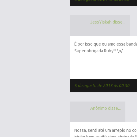
JessYiskah disse...
É por isso que eu amo essa banda
Super obrigada Ruby!!! \o/
5 de agosto de 2013 às 00:30
Anônimo disse...
Nossa, senti até um arrepio no c