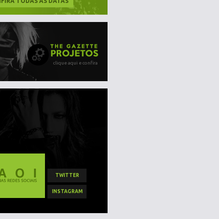
FIRA TODAS AS DATAS
clique aqui e confira
TWITTER
INSTAGRAM