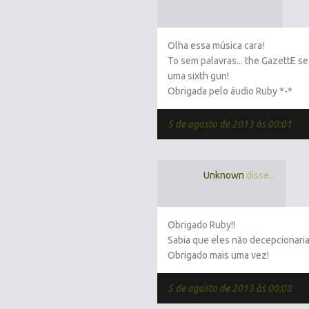
Olha essa música cara!
To sem palavras... the GazettE s
uma sixth gun!
Obrigada pelo áudio Ruby *-*
5 de agosto de 2013 às 00:01
Unknown
disse...
Obrigado Ruby!!
Sabia que eles não decepcionaria
Obrigado mais uma vez!
5 de agosto de 2013 às 00:08