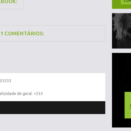
EBOOK:
CON
21 COMENTÁRIOS:
 <33333
elizidade de geral. <333