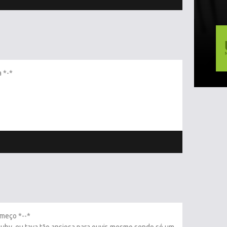
 *-*
omeço *--*