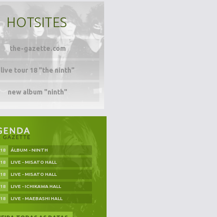
HOTSITES
the-gazette.com
live tour 18 "the ninth"
new album "ninth"
.18
ÁLBUM - NINTH
.18
LIVE - MISATO HALL
.18
LIVE - MISATO HALL
.18
LIVE - ICHIKAWA HALL
.18
LIVE - MAEBASHI HALL