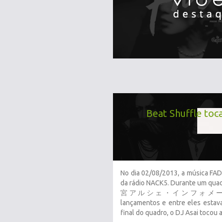
Beat Shuffle to
No dia 02/08/2013, a música FA
da rádio NACK5. Durante um qu
宮アルシェ・インフォメーション", uma
lançamentos e entre eles estav
final do quadro, o DJ Asai tocou 