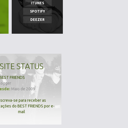
ITUNES
SPOTIFY
DEEZER
SITE STATUS
BEST FRIENDS
logger
desde:
Maio de 2009
nscreva-se para receber as
zações do BEST FRIENDS por e-
mail