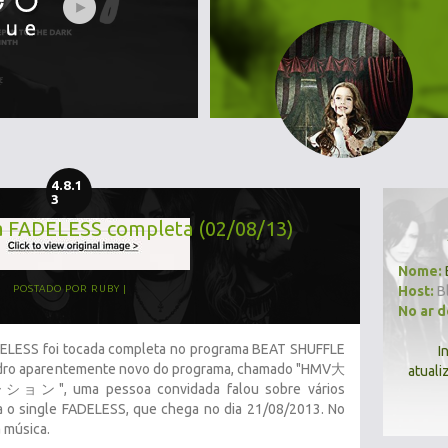
4.8.1
3
ca FADELESS completa (02/08/13)
Nome:
Host:
B
POSTADO POR
RUBY
No ar 
DELESS foi tocada completa no programa BEAT SHUFFLE
I
adro aparentemente novo do programa, chamado "HMV大
atuali
 pessoa convidada falou sobre vários
a o single FADELESS, que chega no dia 21/08/2013. No
a música.