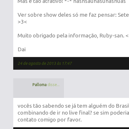
Mas é tão atrativo! *-* hashsauhasuhashuas
Ver sobre show deles só me faz pensar: Set
>3<
Muito obrigado pela informação, Ruby-san. 
Dai
24 de agosto de 2013 às 17:47
Palloma
disse...
vocês tão sabendo se já tem alguém do Brasi
combinando de ir no live final? se sim poder
contato comigo por favor.