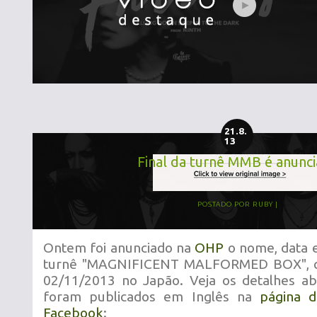
21.8.
13
Final da turnê MMB é anunc
POSTADO POR
RUBY
Ontem foi anunciado na
OHP
o nome, data e
turnê "MAGNIFICENT MALFORMED BOX", q
02/11/2013 no Japão. Veja os detalhes a
foram publicados em Inglês na
página 
Facebook
: