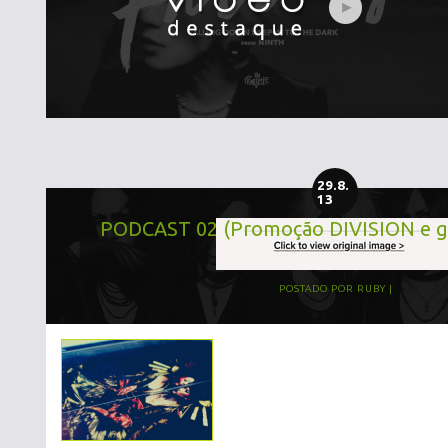
29.8.
13
PODCAST 02 (Promoção DIVISION e 
POSTADO POR
RUBY