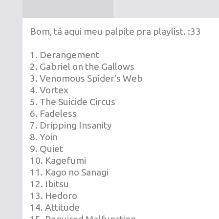
Bom, tá aqui meu palpite pra playlist. :33
1. Derangement
2. Gabriel on the Gallows
3. Venomous Spider's Web
4. Vortex
5. The Suicide Circus
6. Fadeless
7. Dripping Insanity
8. Yoin
9. Quiet
10. Kagefumi
11. Kago no Sanagi
12. Ibitsu
13. Hedoro
14. Attitude