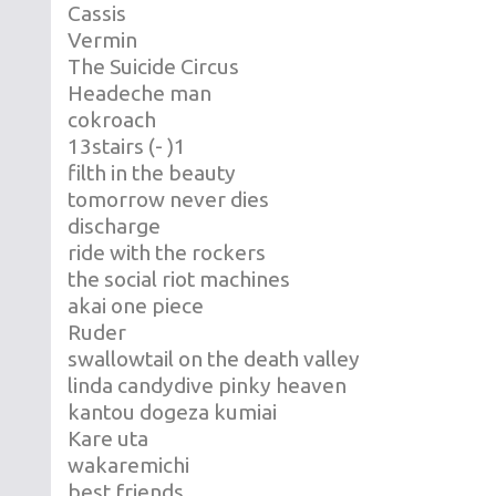
Cassis
Vermin
The Suicide Circus
Headeche man
cokroach
13stairs (- )1
filth in the beauty
tomorrow never dies
discharge
ride with the rockers
the social riot machines
akai one piece
Ruder
swallowtail on the death valley
linda candydive pinky heaven
kantou dogeza kumiai
Kare uta
wakaremichi
best friends