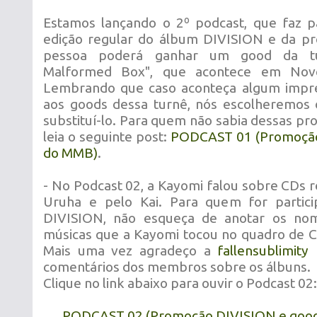
Estamos lançando o 2º podcast, que faz p
edição regular do álbum DIVISION e da 
pessoa poderá ganhar um good da tur
Malformed Box", que acontece em Nov
Lembrando que caso aconteça algum impre
aos goods dessa turnê, nós escolheremos 
substituí-lo. Para quem não sabia dessas pr
leia o seguinte post:
PODCAST 01 (Promoção
do MMB)
.
- No Podcast 02, a Kayomi falou sobre CDs
Uruha e pelo Kai. Para quem for partici
DIVISION, não esqueça de anotar os nom
músicas que a Kayomi tocou no quadro de 
Mais uma vez agradeço a
fallensublimity
p
comentários dos membros sobre os álbuns.
Clique no link abaixo para ouvir o Podcast 02:
PODCAST 02 (Promoção DIVISION e good