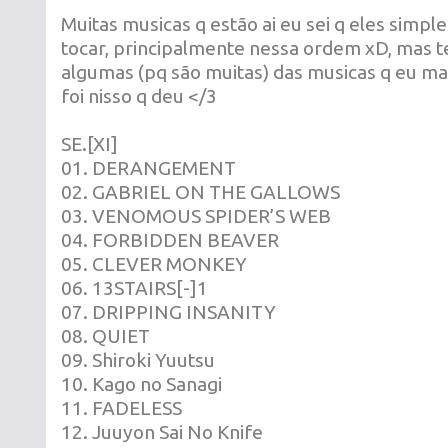
Muitas musicas q estão ai eu sei q eles simp
tocar, principalmente nessa ordem xD, mas te
algumas (pq são muitas) das musicas q eu mai
foi nisso q deu </3
SE.[XI]
01. DERANGEMENT
02. GABRIEL ON THE GALLOWS
03. VENOMOUS SPIDER’S WEB
04. FORBIDDEN BEAVER
05. CLEVER MONKEY
06. 13STAIRS[-]1
07. DRIPPING INSANITY
08. QUIET
09. Shiroki Yuutsu
10. Kago no Sanagi
11. FADELESS
12. Juuyon Sai No Knife