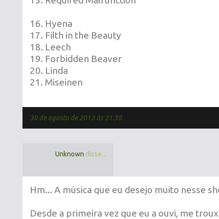
15. Required Malfunction
16. Hyena
17. Filth in the Beauty
18. Leech
19. Forbidden Beaver
20. Linda
21. Miseinen
30 de agosto de 2013 às 21:38
Unknown
disse...
Hm... A música que eu desejo muito nesse s
Desde a primeira vez que eu a ouvi, me tro