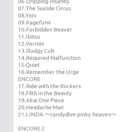
06.Dripping Insanity
07.The Suicide Circus
08.Yoin
09.Kagefumi
10.Forbidden Beaver
11.Ibitsu
12.Vermin
13.Sludgy Cult
14.Required Malfunction
15.Quiet
16.Remember the Urge
ENCORE
17.Ride with the Rockers
18.Filth in the Beauty
19.Akai One Piece
20.Headache Man
21.LINDA 〜candydive pinky heaven〜
ENCORE 2