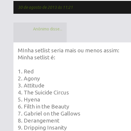
30 de agosto de 2013 às 11:21
Anônimo disse...
MInha setlist seria mais ou menos assim:
Minha setlist é:
1. Red
2. Agony
3. Attitude
4. The Suicide Circus
5. Hyena
6. Filth in the Beauty
7. Gabriel on the Gallows
8. Derangement
9. Dripping Insanity