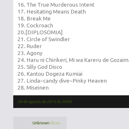
16. The True Murderous Intent
17. Hesitating Means Death
18. Break Me
19. Cockroach
20.[DIPLOSOMIA]
21. Circle of Swindler
22. Ruder
23. Agony
24. Haru ni Chirikeri, Mi wa Kareru de Gozai
25. Silly God Disco
26. Kantou Dogeza Kumiai
27. Linda~candy dive~Pinky Heaven
28. Miseinen
30 de agosto de 2013 às 20:06
Unknown
disse...