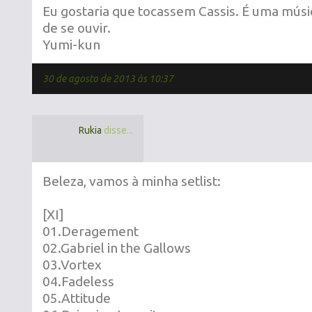
Eu gostaria que tocassem Cassis. É uma músi
de se ouvir.
Yumi-kun
30 de agosto de 2013 às 10:37
Rukia
disse...
Beleza, vamos à minha setlist:
[XI]
01.Deragement
02.Gabriel in the Gallows
03.Vortex
04.Fadeless
05.Attitude