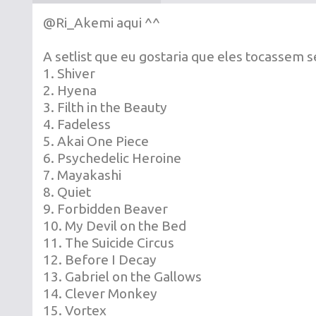
@Ri_Akemi aqui ^^
A setlist que eu gostaria que eles tocassem s
1. Shiver
2. Hyena
3. Filth in the Beauty
4. Fadeless
5. Akai One Piece
6. Psychedelic Heroine
7. Mayakashi
8. Quiet
9. Forbidden Beaver
10. My Devil on the Bed
11. The Suicide Circus
12. Before I Decay
13. Gabriel on the Gallows
14. Clever Monkey
15. Vortex