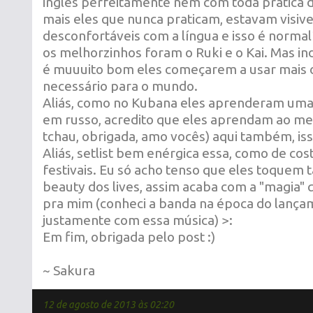
inglês perfeitamente nem com toda prática 
mais eles que nunca praticam, estavam visiv
desconfortáveis com a língua e isso é normal
os melhorzinhos foram o Ruki e o Kai. Mas i
é muuuito bom eles começarem a usar mais o 
necessário para o mundo.
Aliás, como no Kubana eles aprenderam uma 
em russo, acredito que eles aprendam ao men
tchau, obrigada, amo vocês) aqui também, iss
Aliás, setlist bem enérgica essa, como de co
festivais. Eu só acho tenso que eles toquem ta
beauty dos lives, assim acaba com a "magia"
pra mim (conheci a banda na época do lançam
justamente com essa música) >:
Em fim, obrigada pelo post :)
~ Sakura
12 de agosto de 2013 às 02:20