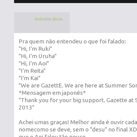
Anônimo disse...
Pra quem não entendeu o que foi falado:
"Hi, I'm Ruki"
"Hi, I'm Uruha"
"Hi, I'm Aoi"
"I'm Reita"
"I'm Kai"
"We are GazettE. We are here at Summer Son
*Mensagem em japonês*
"Thank you for your big support. Gazette at
2013"
Achei umas graças! Melhor ainda é ouvir cada
nomecomo se deve, sem o "desu" no final XD
que o Aoi falou tão pouco...