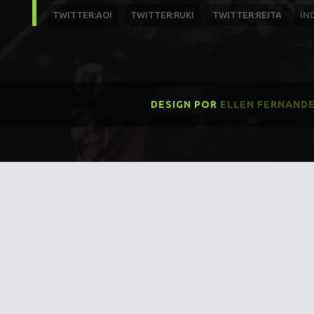
TWITTER:AOI
TWITTER:RUKI
TWITTER:REITA
ÍN
DESIGN POR
ELLEN FERNAND