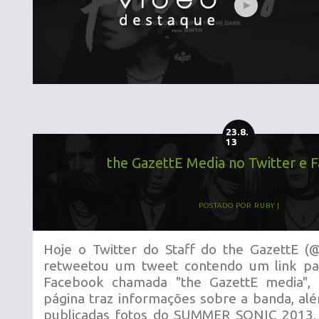
23.8.
13
the GazettE Media no Twitter e 
POSTADO POR
RUBY
Hoje o Twitter do Staff do the GazettE (
retweetou um tweet contendo um link p
Facebook chamada "the GazettE media",
página traz informações sobre a banda, al
publicadas fotos do SUMMER SONIC 2013