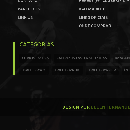
CONTATO
HERESY (FÃ-CLUBE OFICIA
PARCEIROS
RAD MARKET
LINK US
LINKS OFICIAIS
ONDE COMPRAR
CATEGORIAS
CURIOSIDADES
ENTREVISTAS TRADUZIDAS
IMAGEN
TWITTER:AOI
TWITTER:RUKI
TWITTER:REITA
ÍN
DESIGN POR
ELLEN FERNAND