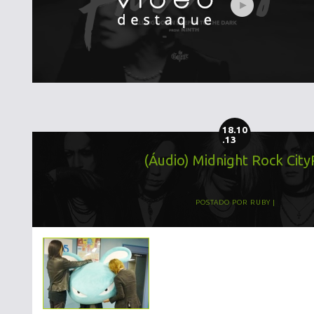
18.10
.13
(Áudio) Midnight Rock Cit
POSTADO POR
RUBY