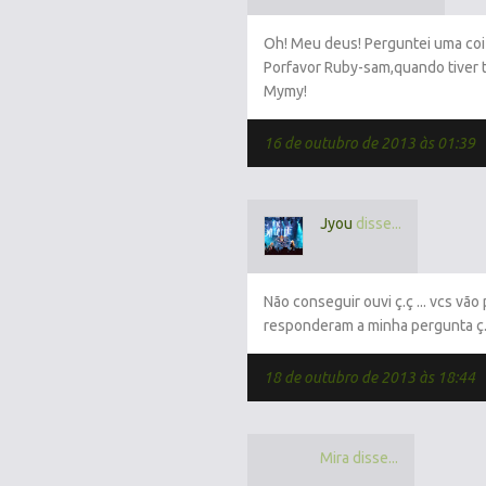
Oh! Meu deus! Perguntei uma coiza
Porfavor Ruby-sam,quando tiver t
Mymy!
16 de outubro de 2013 às 01:39
Jyou
disse...
Não conseguir ouvi ç.ç ... vcs vão
responderam a minha pergunta ç
18 de outubro de 2013 às 18:44
Mira disse...