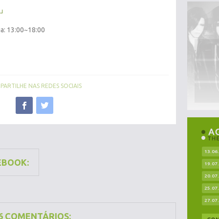
R」
ia: 13:00~18:00
ARTILHE NAS REDES SOCIAIS
13.06
EBOOK:
19.07
20.07
25.07
27.07
6 COMENTÁRIOS: