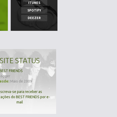
ITUNES
SPOTIFY
DEEZER
SITE STATUS
BEST FRIENDS
logger
desde:
Maio de 2009
nscreva-se para receber as
zações do BEST FRIENDS por e-
mail