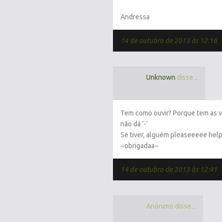
Andressa
14 de outubro de 2013 às 12:16
Unknown
disse...
Tem como ouvir? Porque tem as ve
não dá '-'
Se tiver, alguém pleaseeeee help 
~obrigadaa~
14 de outubro de 2013 às 12:41
Anônimo disse...