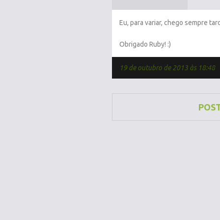
Eu, para variar, chego sempre tard
Obrigado Ruby! :)
19 de outubro de 2013 às 18:48
POS