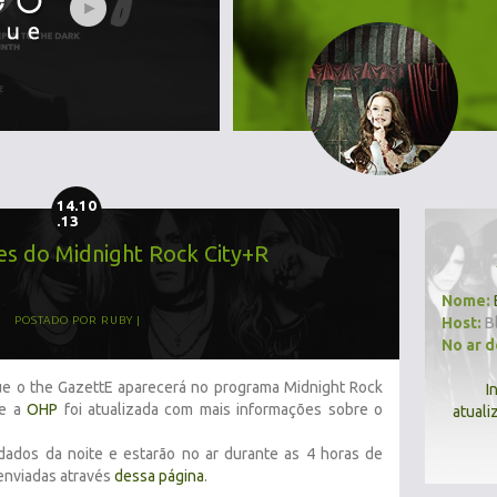
14.10
.13
tes do Midnight Rock City+R
Nome:
Host:
B
POSTADO POR
RUBY
No ar 
e o the GazettE aparecerá no programa Midnight Rock
I
je a
OHP
foi atualizada com mais informações sobre o
atuali
idados da noite e estarão no ar durante as 4 horas de
enviadas através
dessa página
.