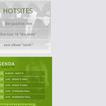
HOTSITES
the-gazette.com
live tour 18 "the ninth"
new album "ninth"
.18
ÁLBUM - NINTH
.18
LIVE - MISATO HALL
.18
LIVE - MISATO HALL
.18
LIVE - ICHIKAWA HALL
.18
LIVE - MAEBASHI HALL