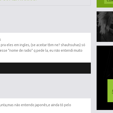
CON
s
ra eles em ingles, (se aceitar tbm ne? shauhsuhas) só
esse "nome de radio" q pede la, eu não entendi muito
ta,mas não entendo japonês,e ainda tô pelo