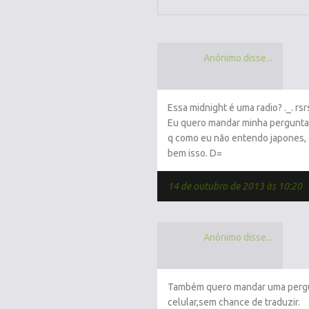
Anônimo disse...
Essa midnight é uma radio? ._. rsr
Eu quero mandar minha pergunta p
q como eu não entendo japones, 
bem isso. D=
14 de outubro de 2013 às 10:20
Anônimo disse...
Também quero mandar uma pergun
celular,sem chance de traduzir.