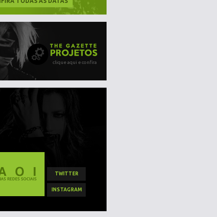
FIRA TODAS AS DATAS
clique aqui e confira
TWITTER
INSTAGRAM