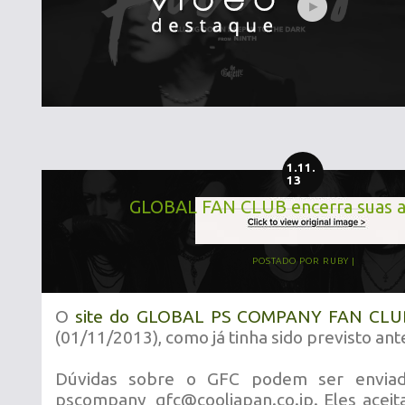
1.11.
13
GLOBAL FAN CLUB encerra suas a
POSTADO POR
RUBY
O
site do GLOBAL PS COMPANY FAN CLU
(01/11/2013), como já tinha sido previsto an
Dúvidas sobre o GFC podem ser enviad
pscompany_gfc@cooljapan.co.jp. Eles aceit