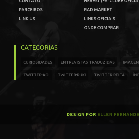
CONTATO
HERESY (FÃ-CLUBE OFICIA
PARCEIROS
RAD MARKET
LINK US
LINKS OFICIAIS
ONDE COMPRAR
CATEGORIAS
CURIOSIDADES
ENTREVISTAS TRADUZIDAS
IMAGEN
TWITTER:AOI
TWITTER:RUKI
TWITTER:REITA
ÍN
DESIGN POR
ELLEN FERNAND