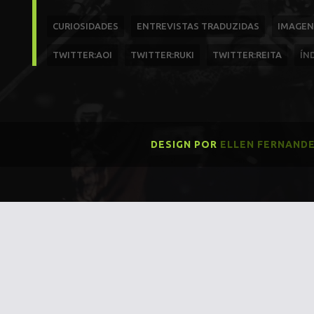
CURIOSIDADES
ENTREVISTAS TRADUZIDAS
IMAGEN
TWITTER:AOI
TWITTER:RUKI
TWITTER:REITA
ÍN
DESIGN POR
ELLEN FERNAND