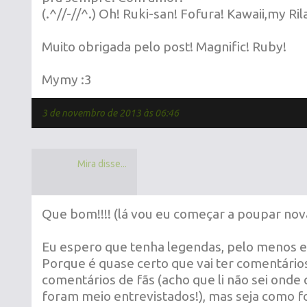
(.^//-//^.) Oh! Ruki-san! Fofura! Kawaii,my R
Muito obrigada pelo post! Magnific! Ruby!
Mymy :3
3 de novembro de 2013 às 06:46
Mira disse...
Que bom!!!! (lá vou eu começar a poupar nov
Eu espero que tenha legendas, pelo menos e
Porque é quase certo que vai ter comentários 
comentários de fãs (acho que li não sei onde
foram meio entrevistados!), mas seja como f