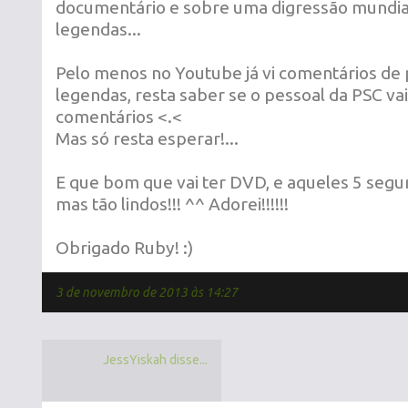
documentário e sobre uma digressão mundial
legendas...
Pelo menos no Youtube já vi comentários de 
legendas, resta saber se o pessoal da PSC vai
comentários <.<
Mas só resta esperar!...
E que bom que vai ter DVD, e aqueles 5 segun
mas tão lindos!!! ^^ Adorei!!!!!!
Obrigado Ruby! :)
3 de novembro de 2013 às 14:27
JessYiskah disse...