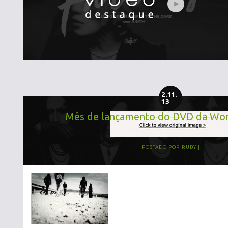
2.11.
13
Mês de lançamento do DVD da Wor
POSTADO POR
RUBY