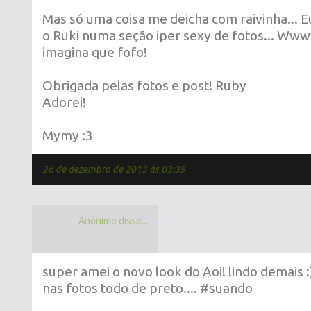
Mas só uma coisa me deicha com raivinha... E
o Ruki numa seção iper sexy de fotos... Www
imagina que fofo!
Obrigada pelas fotos e post! Ruby
Adorei!
Mymy :3
26 de dezembro de 2013 às 03:39
Anônimo disse...
super amei o novo look do Aoi! lindo demais 
nas fotos todo de preto.... #suando