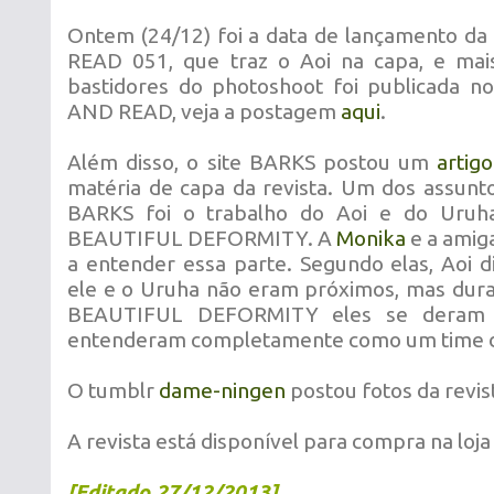
Ontem (24/12) foi a data de lançamento d
READ 051, que traz o Aoi na capa, e m
bastidores do photoshoot foi publicada 
AND READ, veja a postagem
aqui
.
Além disso, o site BARKS postou um
artigo
matéria de capa da revista. Um dos assun
BARKS foi o trabalho do Aoi e do Uruh
BEAUTIFUL DEFORMITY. A
Monika
e a amig
a entender essa parte. Segundo elas, Aoi d
ele e o Uruha não eram próximos, mas dur
BEAUTIFUL DEFORMITY eles se deram
entenderam completamente como um time de
O tumblr
dame-ningen
postou fotos da revis
A revista está disponível para compra na loja
[Editado 27/12/2013]