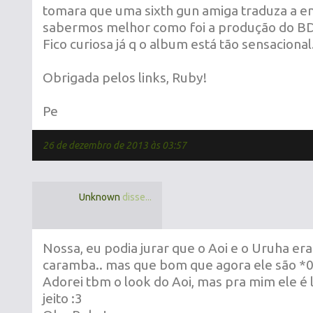
tomara que uma sixth gun amiga traduza a en
sabermos melhor como foi a produção do BD 
Fico curiosa já q o album está tão sensacional.
Obrigada pelos links, Ruby!
Pe
26 de dezembro de 2013 às 03:57
Unknown
disse...
Nossa, eu podia jurar que o Aoi e o Uruha e
caramba.. mas que bom que agora ele são *0
Adorei tbm o look do Aoi, mas pra mim ele é 
jeito :3