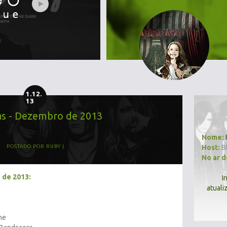
1.12.
13
as - Dezembro de 2013
Nome:
Host:
B
POSTADO POR
RUBY
No ar 
 de 2013:
I
atuali
ne