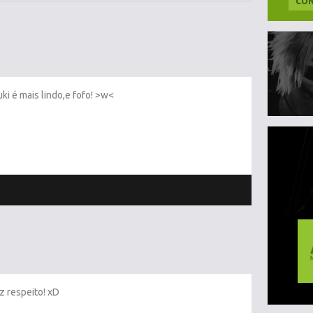
CON
uki é mais lindo,e fofo! >w<
z respeito! xD