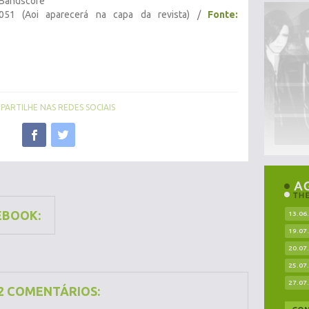
 Bandscore
1 (Aoi aparecerá na capa da revista) /
Fonte:
ARTILHE NAS REDES SOCIAIS
EBOOK:
13.06
19.07
20.07
25.07
27.07
2 COMENTÁRIOS: