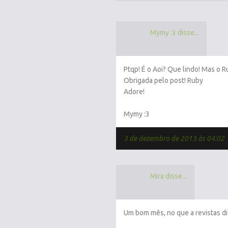
Mymy :3 disse...
Ptqp! É o Aoi? Que lindo! Mas o R
Obrigada pelo post! Ruby
Adore!
Mymy :3
3 de dezembro de 2013 às 04:02
Mira disse...
Um bom mês, no que a revistas di