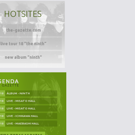
HOTSITES
the-gazette.com
live tour 18 "the ninth"
new album "ninth"
.18
ÁLBUM - NINTH
.18
LIVE - MISATO HALL
.18
LIVE - MISATO HALL
.18
LIVE - ICHIKAWA HALL
.18
LIVE - MAEBASHI HALL