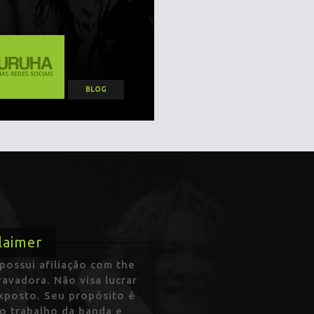
BLOG
laimer
ossui afiliação com the
avadora. Não visa lucrar
exposto. Seu propósito é
 o trabalho da banda e