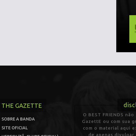
disc
THE GAZETTE
O BEST FRIENDS não p
SOBRE A BANDA
GazettE ou com sua gr
SITE OFICIAL
com o material aqui 
de apenas divulgar