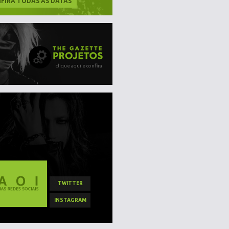
FIRA TODAS AS DATAS
clique aqui e confira
TWITTER
INSTAGRAM