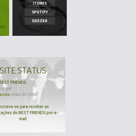
ITUNES
SPOTIFY
DEEZER
SITE STATUS
BEST FRIENDS
logger
desde:
Maio de 2009
nscreva-se para receber as
zações do BEST FRIENDS por e-
mail