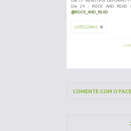
Dia 15 - BEAUTIFUL DEFORMITY
Dia 24 - ROCK AND READ 05
@
ROCK_AND_READ
CATEGORIAS
COMP
COMENTE COM O FAC