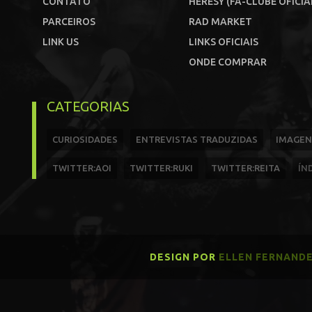
CONTATO
HERESY (FÃ-CLUBE OFICIA
PARCEIROS
RAD MARKET
LINK US
LINKS OFICIAIS
ONDE COMPRAR
CATEGORIAS
CURIOSIDADES
ENTREVISTAS TRADUZIDAS
IMAGEN
TWITTER:AOI
TWITTER:RUKI
TWITTER:REITA
ÍN
DESIGN POR
ELLEN FERNAND