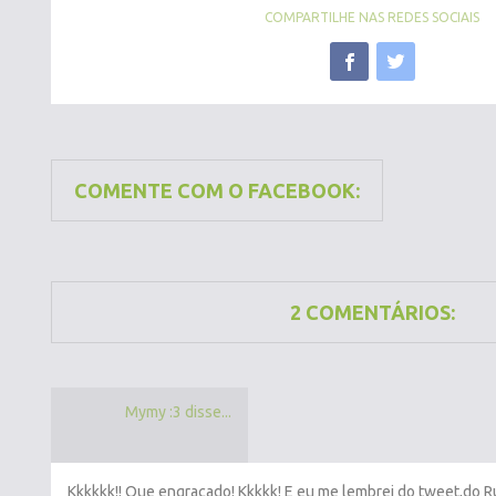
COMPARTILHE NAS REDES SOCIAIS
COMENTE COM O FACEBOOK:
2 COMENTÁRIOS:
Mymy :3 disse...
Kkkkkk!! Que engraçado! Kkkkk! E eu me lembrei do tweet,do Ruk