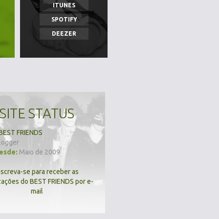
ITUNES
SPOTIFY
DEEZER
SITE STATUS
BEST FRIENDS
logger
desde:
Maio de 2009
nscreva-se para receber as
zações do BEST FRIENDS por e-
mail