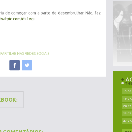
ia de começar com a parte de desembrulhar. Não, faz
twitpic.com/ds1ngi
ARTILHE NAS REDES SOCIAIS
13.06
EBOOK:
19.07
20.07
25.07
27.07