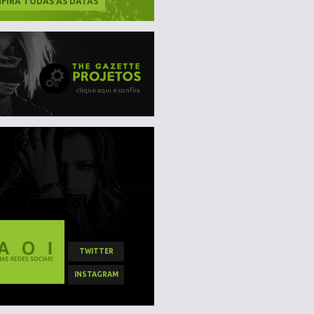
FIRA TODAS AS DATAS
clique aqui e confira
TWITTER
INSTAGRAM