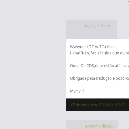
Mymy :3 disse...
Wwwnn!! (.TT w TT.) Aoi...
Haha! "Não, faz séculos que eu nã
Omg! Os CDS,dele estão até lacra
Obrigada pela tradução e post! R
Mymy :3
15 de janeiro de 2014 às 16:12
Anônimo disse...