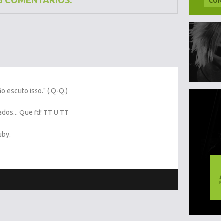
3 COMENTÁRIOS:
CON
o escuto isso." (.Q-Q.)
dos... Que fd! TT U TT
uby.