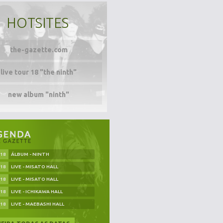
HOTSITES
the-gazette.com
live tour 18 "the ninth"
new album "ninth"
.18
ÁLBUM - NINTH
.18
LIVE - MISATO HALL
.18
LIVE - MISATO HALL
.18
LIVE - ICHIKAWA HALL
.18
LIVE - MAEBASHI HALL