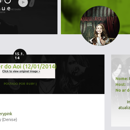
15.1.
14
r do Aoi (12/01/2014)
Nome:
Host:
B
POSTADO POR
RUBY
No ar 
I
atuali
erypink
y (Denise)