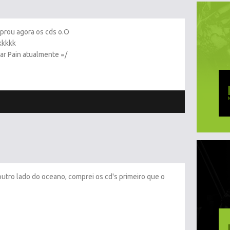
mprou agora os cds o.O
kkkkk
ar Pain atualmente =/
utro lado do oceano, comprei os cd's primeiro que o