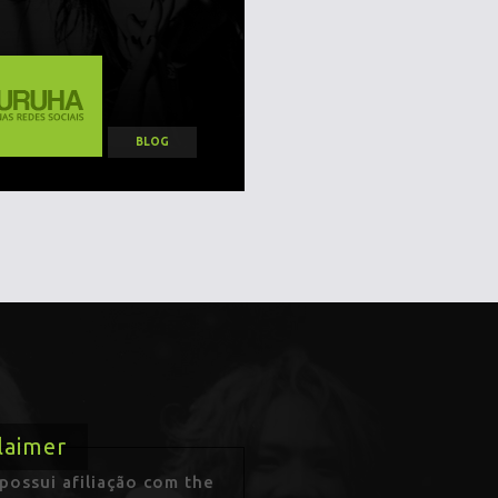
BLOG
laimer
ossui afiliação com the