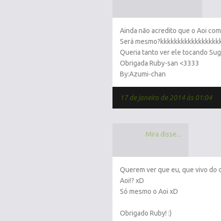
Ainda não acredito que o Aoi co
Será mesmo?kkkkkkkkkkkkkkkkk
Queria tanto ver ele tocando Sug
Obrigada Ruby-san <3333
By:Azumi-chan
17 de janeiro de 2014 às 01:04
Mira disse...
Querem ver que eu, que vivo do o
Aoi!? xD
Só mesmo o Aoi xD
Obrigado Ruby! :)