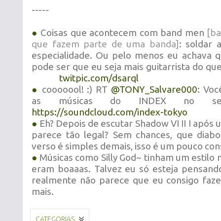
-----
●
Coisas que acontecem com band men
[b
que fazem parte de uma banda]
: soldar 
especialidade. Ou pelo menos eu achava q
pode ser que eu seja mais guitarrista do qu
twitpic.com/dsarql
●
cooooool! :) RT
@TONY_Salvare000
: Voc
as músicas do INDEX no seu
https://soundcloud.com/index-tokyo
●
Eh? Depois de escutar Shadow VI II I após
parece tão legal? Sem chances, que diabo
verso é simples demais, isso é um pouco co
●
Músicas como Silly God~ tinham um estilo 
eram boaaas. Talvez eu só esteja pensand
realmente não parece que eu consigo faze
mais.
CATEGORIAS