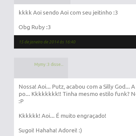
kkkk Aoi sendo Aoi com seu jeitinho :3
Obg Ruby :3
15 de janeiro de 2014 às 16:40
Mymy :3 disse...
Nossa! Aoi... Putz, acabou com a Silly God... 
po... Kkkkkkkk!! Tinha mesmo estilo funk? N
:P
Kkkkkk! Aoi... É muito engraçado!
Sugoi! Hahaha! Adorei! :)