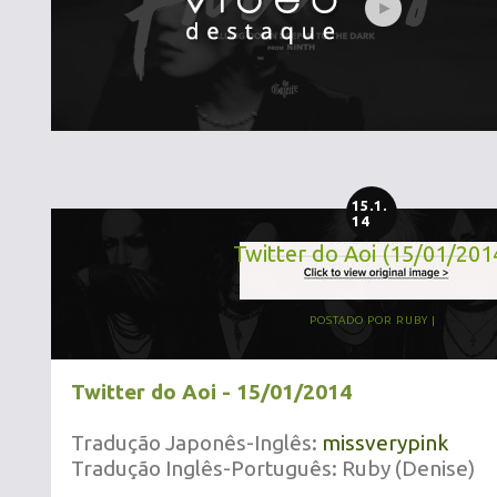
15.1.
14
Twitter do Aoi (15/01/201
POSTADO POR
RUBY
Twitter do Aoi - 15/01/2014
Tradução Japonês-Inglês:
missverypink
Tradução Inglês-Português: Ruby (Denise)