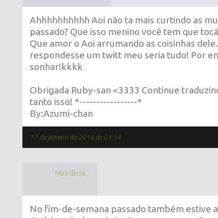
Ahhhhhhhhhh Aoi não ta mais curtindo as mu
passado? Que isso menino você tem que toc
Que amor o Aoi arrumando as coisinhas dele.
respondesse um twitt meu seria tudo! Por e
sonhar!kkkk
Obrigada Ruby-san <3333 Continue traduzin
tanto isso! *-----------------*
By:Azumi-chan
17 de janeiro de 2014 às 01:14
Mira disse...
No fim-de-semana passado também estive a ou