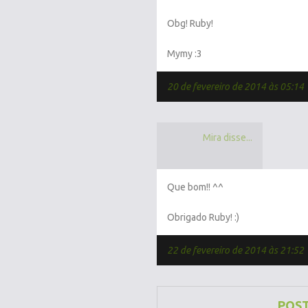
Obg! Ruby!
Mymy :3
20 de fevereiro de 2014 às 05:14
Mira disse...
Que bom!! ^^
Obrigado Ruby! :)
22 de fevereiro de 2014 às 21:52
POS