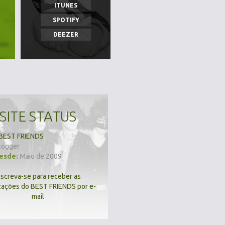
ITUNES
SPOTIFY
DEEZER
SITE STATUS
BEST FRIENDS
logger
desde:
Maio de 2009
nscreva-se para receber as
zações do BEST FRIENDS por e-
mail