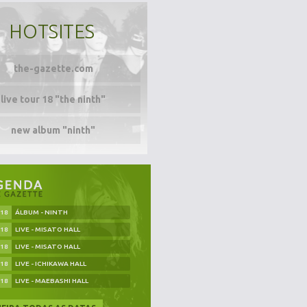
HOTSITES
the-gazette.com
live tour 18 "the ninth"
new album "ninth"
.18
ÁLBUM - NINTH
.18
LIVE - MISATO HALL
.18
LIVE - MISATO HALL
.18
LIVE - ICHIKAWA HALL
.18
LIVE - MAEBASHI HALL