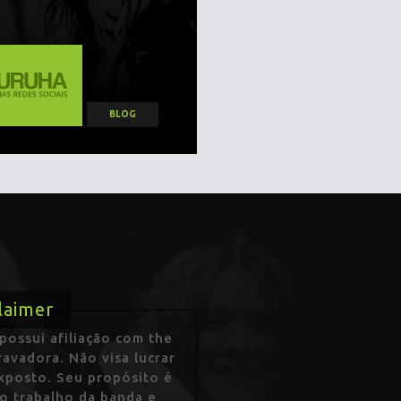
BLOG
laimer
ossui afiliação com the
avadora. Não visa lucrar
exposto. Seu propósito é
 o trabalho da banda e