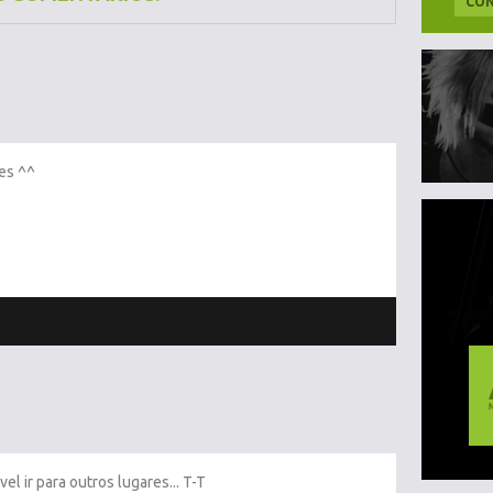
CON
les ^^
el ir para outros lugares... T-T