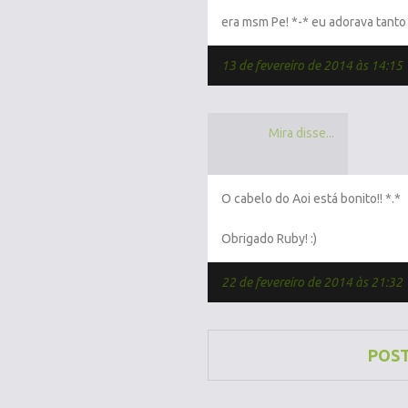
era msm Pe! *-* eu adorava tanto
13 de fevereiro de 2014 às 14:15
Mira disse...
O cabelo do Aoi está bonito!! *.*
Obrigado Ruby! :)
22 de fevereiro de 2014 às 21:32
POS