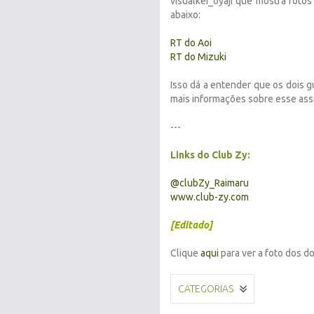
visualkei_oyaji que mostra fotos
abaixo:
RT do Aoi
RT do Mizuki
Isso dá a entender que os dois g
mais informações sobre esse assu
---
Links do Club Zy:
@clubZy_Raimaru
www.club-zy.com
[Editado]
Clique
aqui
para ver a foto dos do
CATEGORIAS