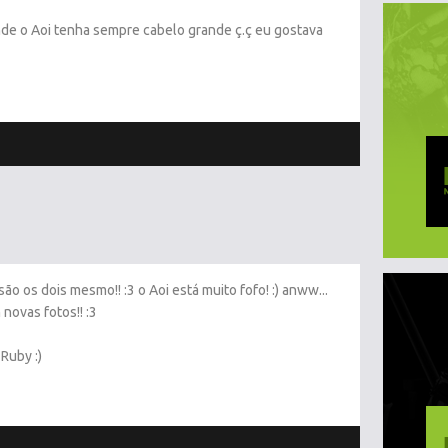
e o Aoi tenha sempre cabelo grande ç.ç eu gostava
o os dois mesmo!! :3 o Aoi está muito fofo! :) anww...
 novas fotos!! :3
Ruby :)