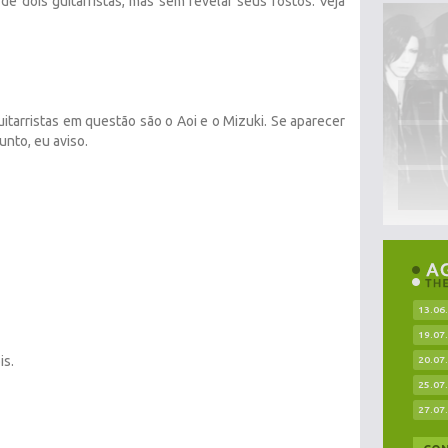
 de dois guitarristas, mas sem revelar seus rostos. Veja
uitarristas em questão são o Aoi e o Mizuki. Se aparecer
nto, eu aviso.
13.06
19.07
is.
20.07
25.07
27.07