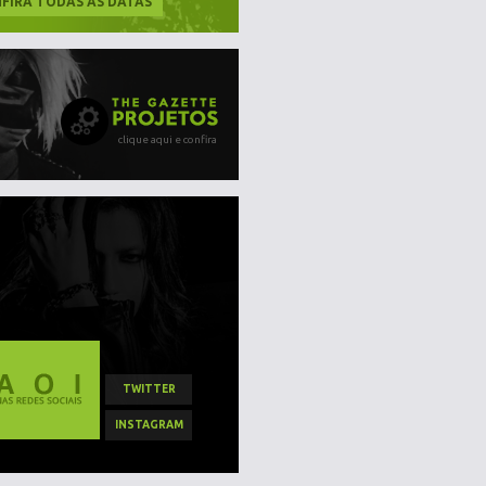
FIRA TODAS AS DATAS
clique aqui e confira
TWITTER
INSTAGRAM