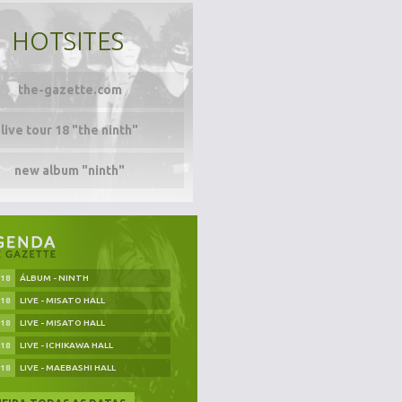
HOTSITES
the-gazette.com
live tour 18 "the ninth"
new album "ninth"
.18
ÁLBUM - NINTH
.18
LIVE - MISATO HALL
.18
LIVE - MISATO HALL
.18
LIVE - ICHIKAWA HALL
.18
LIVE - MAEBASHI HALL