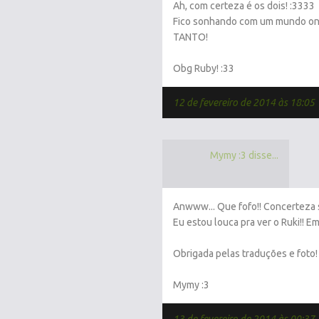
Ah, com certeza é os dois! :3333
Fico sonhando com um mundo ond
TANTO!
Obg Ruby! :33
12 de fevereiro de 2014 às 18:05
Mymy :3 disse...
Anwww... Que fofo!! Concerteza sã
Eu estou louca pra ver o Ruki!! Em
Obrigada pelas traduções e foto! 
Mymy :3