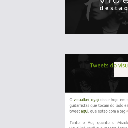
Tweets do visua
O
visualkei_oyaji
disse hoje em s
guitarristas que tocam do lado e
tweet
aqui
, que estão com a tag
Tanto o Aoi, quanto o Mizu