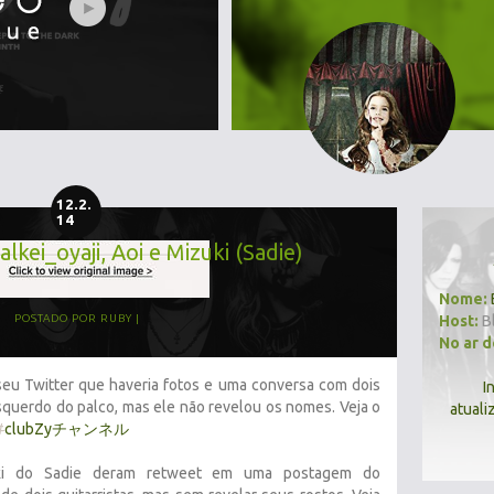
12.2.
14
lkei_oyaji, Aoi e Mizuki (Sadie)
Nome:
Host:
B
POSTADO POR
RUBY
No ar 
eu Twitter que haveria fotos e uma conversa com dois
I
squerdo do palco, mas ele não revelou os nomes. Veja o
atuali
#
clubZyチャンネル
ki do Sadie deram retweet em uma postagem do