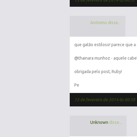
13 de fevereiro de 2014 às 00:37
Anônimo disse...
que gatão estiloso! parece que a m
@thainara munhoz - aquele cabe
obrigada pelo post, Ruby!
Pe
13 de fevereiro de 2014 às 00:38
Unknown
disse...