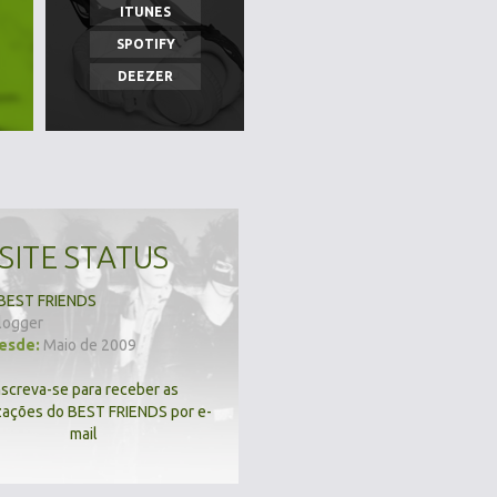
ITUNES
SPOTIFY
DEEZER
SITE STATUS
BEST FRIENDS
logger
desde:
Maio de 2009
nscreva-se para receber as
zações do BEST FRIENDS por e-
mail