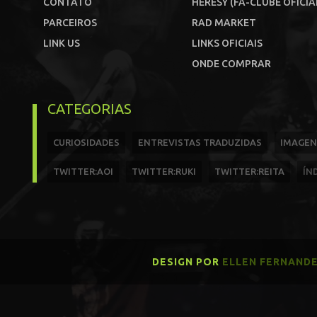
CONTATO
HERESY (FÃ-CLUBE OFICIA
PARCEIROS
RAD MARKET
LINK US
LINKS OFICIAIS
ONDE COMPRAR
CATEGORIAS
CURIOSIDADES
ENTREVISTAS TRADUZIDAS
IMAGEN
TWITTER:AOI
TWITTER:RUKI
TWITTER:REITA
ÍN
DESIGN POR
ELLEN FERNAND