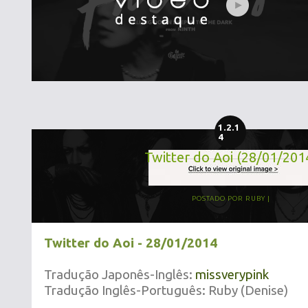
1.2.1
4
Twitter do Aoi (28/01/201
POSTADO POR
RUBY
Twitter do Aoi - 28/01/2014
Tradução Japonês-Inglês:
missverypink
Tradução Inglês-Português: Ruby (Denise)