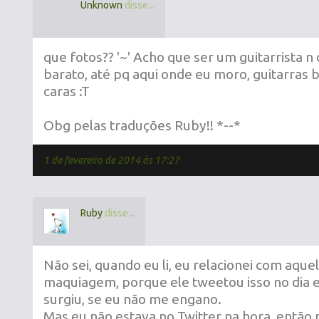
Unknown
disse...
que fotos?? '~' Acho que ser um guitarrista n
barato, até pq aqui onde eu moro, guitarras
caras :T
Obg pelas traduções Ruby!! *--*
1 de fevereiro de 2014 às 17:27
Ruby
disse...
Não sei, quando eu li, eu relacionei com aque
maquiagem, porque ele tweetou isso no dia 
surgiu, se eu não me engano.
Mas eu não estava no Twitter na hora, então 