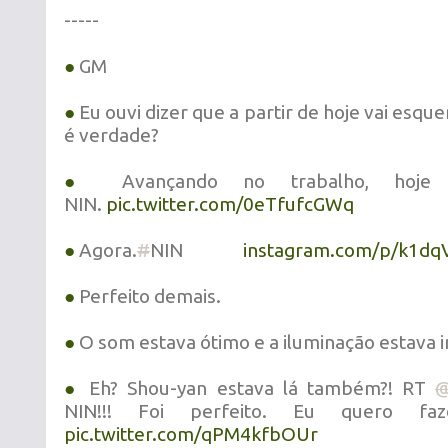
-----
●
GM
●
Eu ouvi dizer que a partir de hoje vai esque
é verdade?
●
Avançando no trabalho, hoje
NIN.
pic.twitter.com/0eTfufcGWq
●
Agora.
#
NIN
instagram.com/p/k1d
●
Perfeito demais.
●
O som estava ótimo e a iluminação estava in
●
Eh? Shou-yan estava lá também?! RT
NIN!!! Foi perfeito. Eu quero faz
pic.twitter.com/qPM4kfbOUr