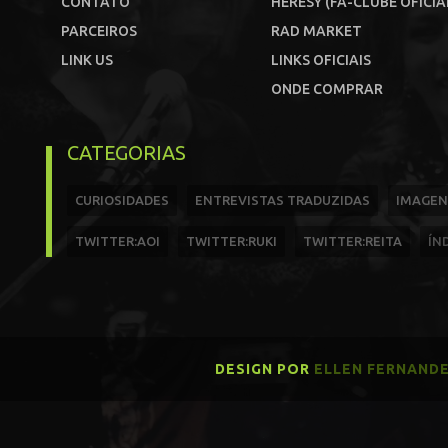
CONTATO
HERESY (FÃ-CLUBE OFICIA
PARCEIROS
RAD MARKET
LINK US
LINKS OFICIAIS
ONDE COMPRAR
CATEGORIAS
CURIOSIDADES
ENTREVISTAS TRADUZIDAS
IMAGEN
TWITTER:AOI
TWITTER:RUKI
TWITTER:REITA
ÍN
DESIGN POR
ELLEN FERNAND