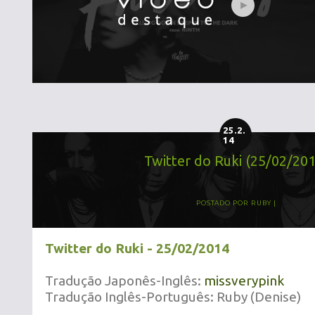
25.2.
14
Twitter do Ruki (25/02/20
POSTADO POR
RUBY
Twitter do Ruki - 25/02/2014
Tradução Japonês-Inglês:
missverypink
Tradução Inglês-Português: Ruby (Denise)