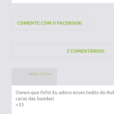
COMENTE COM O FACEBOOK:
2 COMENTÁRIOS:
Mymy :3 disse...
Owwn que fofo! Eu adoro esses twitts do Ruk
caras das bandas!
<33