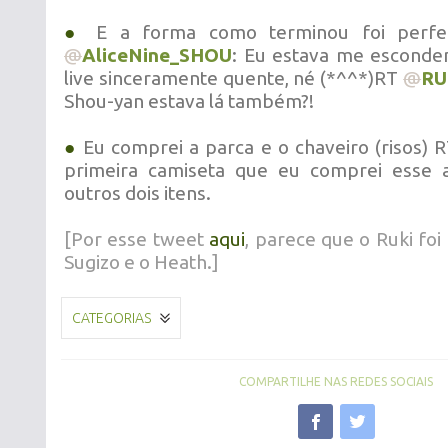
●
E a forma como terminou foi perfeita, né
@
AliceNine_SHOU
: Eu estava me esconden
live sinceramente quente, né (*^^*)RT
@
RU
Shou-yan estava lá também?!
●
Eu comprei a parca e o chaveiro (risos) 
primeira camiseta que eu comprei esse 
outros dois itens.
[Por esse tweet
aqui
, parece que o Ruki fo
Sugizo e o Heath.]
CATEGORIAS
COMPARTILHE NAS REDES SOCIAIS