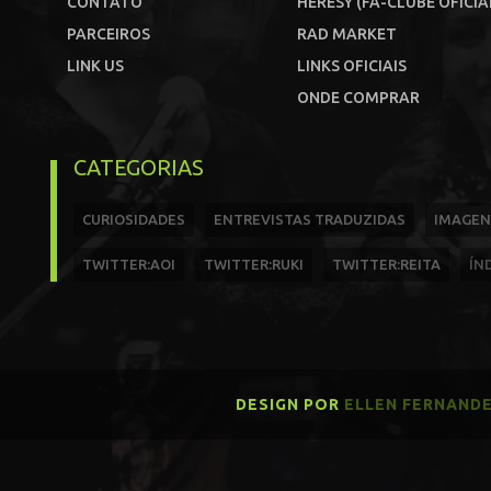
CONTATO
HERESY (FÃ-CLUBE OFICIA
PARCEIROS
RAD MARKET
LINK US
LINKS OFICIAIS
ONDE COMPRAR
CATEGORIAS
CURIOSIDADES
ENTREVISTAS TRADUZIDAS
IMAGEN
TWITTER:AOI
TWITTER:RUKI
TWITTER:REITA
ÍN
DESIGN POR
ELLEN FERNAND