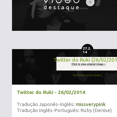
27.2.
14
Twitter do Ruki (26/02/20
POSTADO POR
RUBY
Twitter do Ruki - 26/02/2014
Tradução Japonês-Inglês:
missverypink
Tradução Inglês-Português: Ruby (Denise)