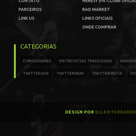
CONTATO
HERESY (FÃ-CLUBE OFICIA
PARCEIROS
RAD MARKET
LINK US
LINKS OFICIAIS
ONDE COMPRAR
CATEGORIAS
CURIOSIDADES
ENTREVISTAS TRADUZIDAS
IMAGEN
TWITTER:AOI
TWITTER:RUKI
TWITTER:REITA
ÍN
DESIGN POR
ELLEN FERNAND