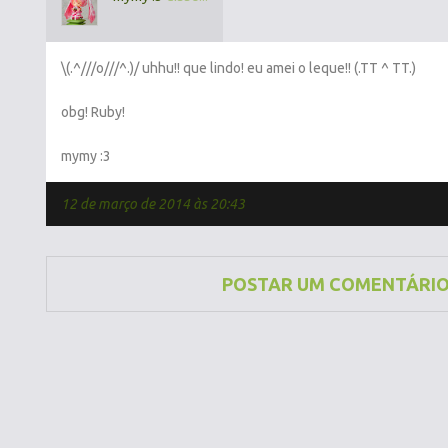
\(.^///o///^.)/ uhhu!! que lindo! eu amei o leque!! (.TT ^ TT.)
obg! Ruby!
mymy :3
12 de março de 2014 às 20:43
POSTAR UM COMENTÁRI