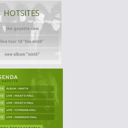
HOTSITES
the-gazette.com
live tour 18 "the ninth"
new album "ninth"
.18
ÁLBUM - NINTH
.18
LIVE - MISATO HALL
.18
LIVE - MISATO HALL
.18
LIVE - ICHIKAWA HALL
.18
LIVE - MAEBASHI HALL