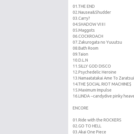
01.THE END
02.Nausea&Shudder
03.Carry?
04.SHADOW VI II I
05.Maggots
06.COCKROACH
07.Zakurogata no Yuuutsu
08.Bath Room
09.Taion
10.D.L.N
11.SILLY GOD DISCO
12.Psychedelic Heroine
13.Namaatatakai Ame To Zaratsu
14.THE $OCIAL RIOT MACHINE$
15.Maximum Impulse
16.LINDA ~candydive pinky heav
ENCORE
01.Ride with the ROCKERS
02.GO TO HELL
03.Akai One Piece