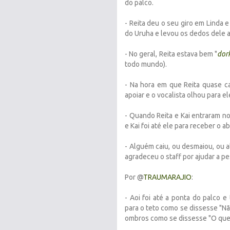
do palco.
- Reita deu o seu giro em Linda
do Uruha e levou os dedos dele a
- No geral, Reita estava bem "
dor
todo mundo).
- Na hora em que Reita quase c
apoiar e o vocalista olhou para el
- Quando Reita e Kai entraram no
e Kai foi até ele para receber o a
- Alguém caiu, ou desmaiou, ou a
agradeceu o staff por ajudar a pe
Por @
TRAUMARAJIO
:
- Aoi foi até a ponta do palco 
para o teto como se dissesse "Nã
ombros como se dissesse "O que