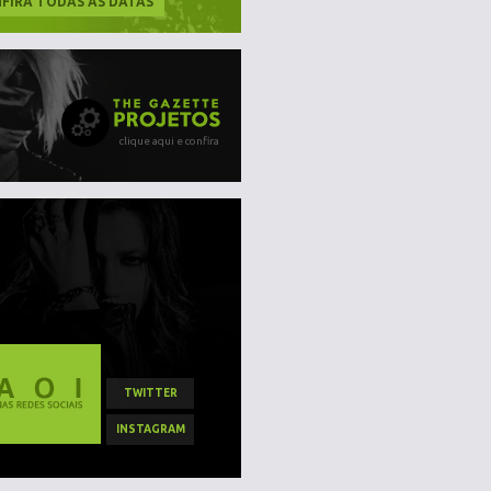
FIRA TODAS AS DATAS
clique aqui e confira
TWITTER
INSTAGRAM