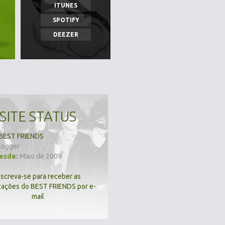
ITUNES
SPOTIFY
DEEZER
SITE STATUS
BEST FRIENDS
logger
desde:
Maio de 2009
nscreva-se para receber as
zações do BEST FRIENDS por e-
mail