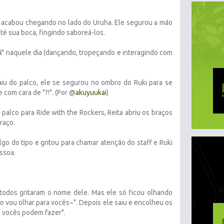
 e acabou chegando no lado do Uruha. Ele segurou a mão
té sua boca, fingindo saboreá-los.
k
" naquele dia (dançando, tropeçando e interagindo com
aiu do palco, ele se segurou no ombro do Ruki para se
e com cara de "?!". (Por @
akuyuukai
)
 palco para Ride with the Rockers, Reita abriu os braços
braço.
lgo do tipo e gritou para chamar atenção do staff e Ruki
ssoa.
e todos gritaram o nome dele. Mas ele só ficou olhando
o vou olhar para vocês~". Depois ele saiu e encolheu os
 vocês podem fazer".