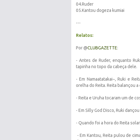
04.Ruder
05.Kantou dogeza kumiai
---
Relatos:
Por @
CLUBGAZETTE
:
- Antes de Ruder, enquanto Ruki 
tapinha no topo da cabeça dele.
- Em Namaatatakai~, Ruki e Rei
orelha do Reita. Reita balançou a
- Reita e Uruha tocaram um de cos
- Em Silly God Disco, Ruki dançou
- Quando foi a hora do Reita solar
- Em Kantou, Reita pulou de cima