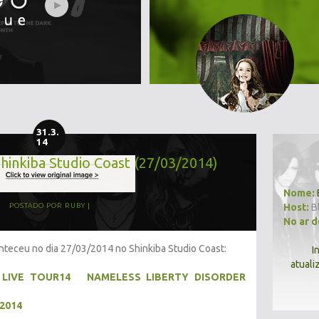
31.3.
14
 Shinkiba Studio Coast (27/03/2014)
Nome:
Host:
B
POSTADO POR
RUBY
No ar 
conteceu no dia 27/03/2014 no Shinkiba Studio Coast:
I
atuali
G LIVE TOUR14 NAMELESS LIBERTY DISORDER
/2014