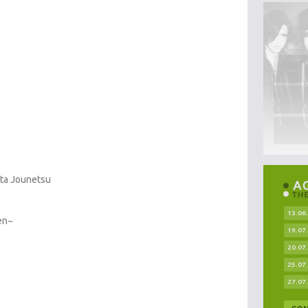
ita Jounetsu
13.06
en~
19.07
20.07
25.07
27.07