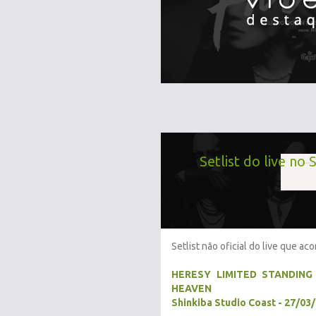
Setlist do live no
Setlist não oficial do live que a
HERESY LIMITED STANDIN
HEAVEN
Shinkiba Studio Coast - 27/03