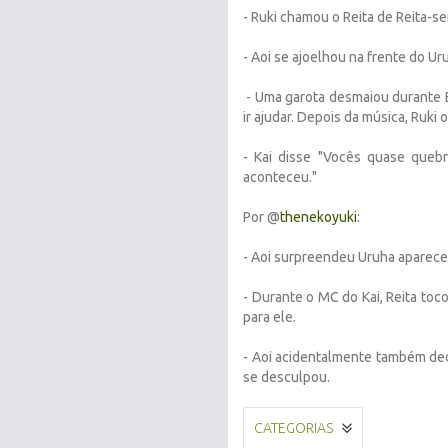
- Ruki chamou o Reita de Reita-se
- Aoi se ajoelhou na frente do Uru
- Uma garota desmaiou durante B
ir ajudar. Depois da música, Ruki 
- Kai disse "Vocês quase queb
aconteceu."
Por @
thenekoyuki
:
- Aoi surpreendeu Uruha aparece
- Durante o MC do Kai, Reita to
para ele.
- Aoi acidentalmente também ded
se desculpou.
CATEGORIAS