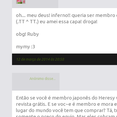
oh... meu deus! inferno!! queria ser membro 
(.TT ^ TT.) eu amei essa capa! droga!
obg! Ruby
mymy :3
12 de março de 2014 às 20:58
Anônimo disse...
Então se você é membro japonês do Heresy 
revista grátis. E se voc~e é membro e mora 
lugar do mundo você tem que comprar? Tá, t
somente o preço do envio. Mas eles cobram m