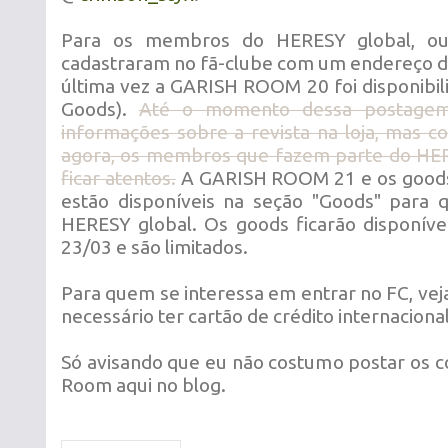
Para os membros do HERESY global, ou 
cadastraram no fã-clube com um endereço de
última vez a GARISH ROOM 20 foi disponibili
Goods).
Até o momento dessa postagem
informações sobre a revista na loja, mas c
agora, os membros que fazem parte do HE
ficar atentos.
A GARISH ROOM 21 e os goods
estão disponíveis na seção "Goods" para 
HERESY global. Os goods ficarão disponívei
23/03 e são limitados.
Para quem se interessa em entrar no FC, vej
necessário ter cartão de crédito internaciona
Só avisando que eu não costumo postar os c
Room aqui no blog.