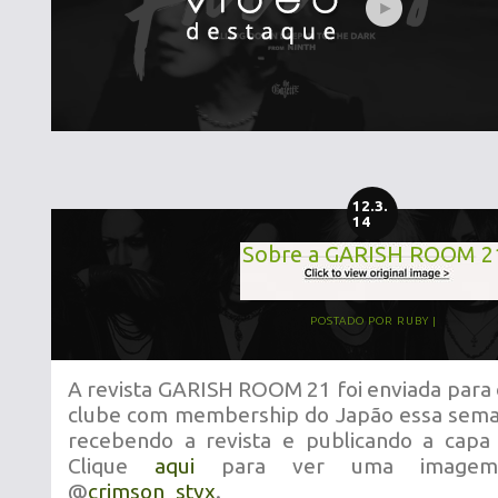
12.3.
14
Sobre a GARISH ROOM 2
POSTADO POR
RUBY
A revista GARISH ROOM 21 foi enviada para
clube com membership do Japão essa seman
recebendo a revista e publicando a capa 
Clique
aqui
para ver uma imagem 
@
crimson_styx
.