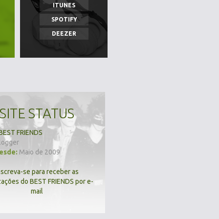
ITUNES
SPOTIFY
DEEZER
SITE STATUS
BEST FRIENDS
logger
desde:
Maio de 2009
nscreva-se para receber as
zações do BEST FRIENDS por e-
mail