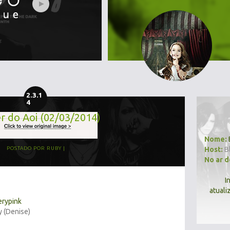
2.3.1
4
r do Aoi (02/03/2014)
Nome:
Host:
B
POSTADO POR
RUBY
No ar 
I
atuali
erypink
y (Denise)