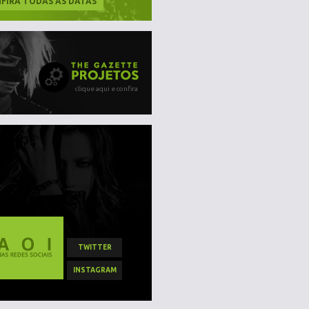
FIRA TODAS AS DATAS
clique aqui e confira
TWITTER
INSTAGRAM