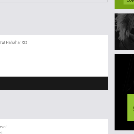
CON
ofo! Hahaha! XD
aso!
ol