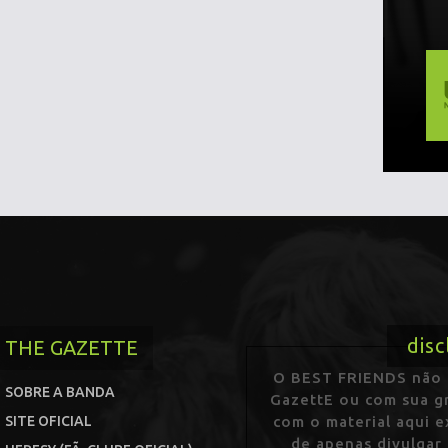
disc
THE GAZETTE
O BEST FRIENDS não p
SOBRE A BANDA
GazettE ou com sua gr
SITE OFICIAL
com o material aqui 
de apenas divulgar