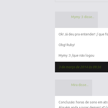
Mymy :3 disse...
Ok! Já deu pra entender! :/ que f
Obg! Ruby!
Mymy :3 /que não logou
3 de março de 2014 às 09:36
Mira disse...
Conclusão: horas de sono em atr
Alguém anda a jogar demais! xD l