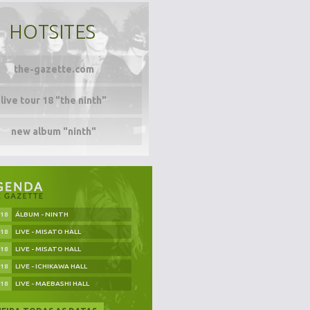
HOTSITES
the-gazette.com
live tour 18 "the ninth"
new album "ninth"
.18
ÁLBUM - NINTH
.18
LIVE - MISATO HALL
.18
LIVE - MISATO HALL
.18
LIVE - ICHIKAWA HALL
.18
LIVE - MAEBASHI HALL