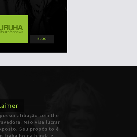
BLOG
laimer
ossui afiliação com the
avadora. Não visa lucrar
exposto. Seu propósito é
 o trabalho da banda e