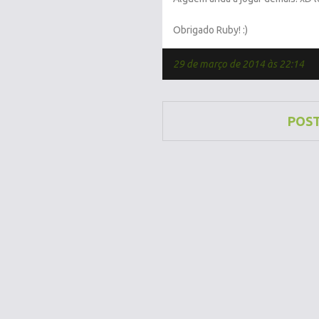
Obrigado Ruby! :)
29 de março de 2014 às 22:14
POS