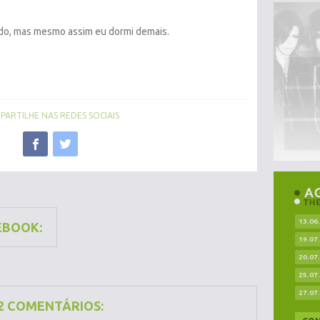
edo, mas mesmo assim eu dormi demais.
ARTILHE NAS REDES SOCIAIS
13.06
EBOOK:
19.07
20.07
25.07
27.07
2 COMENTÁRIOS: