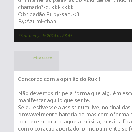
óhhh amei as palavras do Ruki! Se sentindo
chamado?-q! kkkkkkk
Obrigadão Ruby-san! <3
By:Azumi-chan
25 de março de 2014 às 23:45
Mira disse...
Concordo com a opinião do Ruki!
Não devemos rir pela forma que alguém esc
manifestar aquilo que sente.
Se eu estivesse a assistir um live, no final da
provavelmente bateria palmas com oforma 
por terem tocado aquela música, mas iria fi
com o coração apertado, principalmente se 