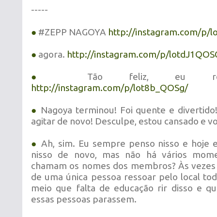
-----
●
#ZEPP NAGOYA
http://instagram.com/p/l
●
agora.
http://instagram.com/p/lotdJ1QOS
●
Tão feliz, eu rece
http://instagram.com/p/lot8b_QOSg/
●
Nagoya terminou! Foi quente e divertido
agitar de novo! Desculpe, estou cansado e vou
●
Ah, sim. Eu sempre penso nisso e hoje e
nisso de novo, mas não há vários mom
chamam os nomes dos membros? Às vezes 
de uma única pessoa ressoar pelo local to
meio que falta de educação rir disso e q
essas pessoas parassem.