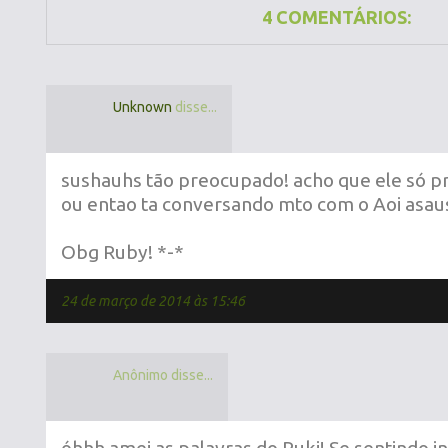
4 COMENTÁRIOS:
Unknown
disse...
sushauhs tão preocupado! acho que ele só pr
ou entao ta conversando mto com o Aoi asaus
Obg Ruby! *-*
24 de março de 2014 às 15:46
Anônimo disse...