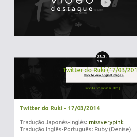
23.3.
14
Twitter do Ruki (17/03/20
POSTADO POR
RUBY
Twitter do Ruki - 17/03/2014
Tradução Japonês-Inglês:
missverypink
Tradução Inglês-Português: Ruby (Denise)