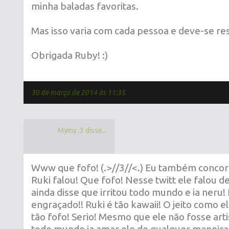
minha baladas favoritas.
Mas isso varia com cada pessoa e deve-se res
Obrigada Ruby! :)
30 de março de 2014 às 11:35
Mymy :3 disse...
Www que fofo! (.>//3//<.) Eu também concor
Ruki falou! Que fofo! Nesse twitt ele falou d
ainda disse que irritou todo mundo e ia neru
engraçado!! Ruki é tão kawaii! O jeito como el
tão fofo! Serio! Mesmo que ele não fosse art