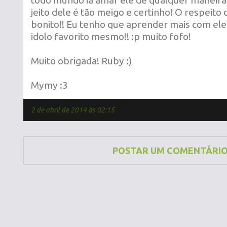
todo mundo ia amar ele de qualquer maneira!!
jeito dele é tão meigo e certinho! O respeito 
bonito!! Eu tenho que aprender mais com ele
idolo favorito mesmo!! :p muito fofo!
Muito obrigada! Ruby :)
Mymy :3
2 de abril de 2014 às 02:15
POSTAR UM COMENTÁRI