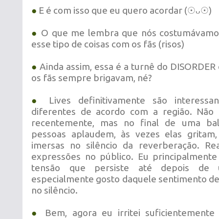
●
E é com isso que eu quero acordar (☉ᴗ☉)
●
O que me lembra que nós costumávamos
esse tipo de coisas com os fãs (risos)
●
Ainda assim, essa é a turnê do DISORDER e
os fãs sempre brigavam, né?
●
Lives definitivamente são interessa
diferentes de acordo com a região. Não 
recentemente, mas no final de uma bal
pessoas aplaudem, às vezes elas gritam
imersas no silêncio da reverberação. Re
expressões no público. Eu principalment
tensão que persiste até depois de
especialmente gosto daquele sentimento d
no silêncio.
●
Bem, agora eu irritei suficientement