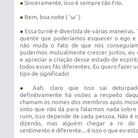
●
Sinceramente, isso é sempre tão frio.
●
Bem, boa noite ( ˘ω˘ )
●
Essa turnê é divertida de várias maneiras. T
quente que poderíamos esquecer o ego e
não muda o fato de que nós conseguíamo
pudermos mutualmente crescer juntos, eu 
e apreciar a criação desse estado de espíri
todos esses fãs diferentes. Eu quero fazer 
tipo de significado!
●
Aah, claro que isso sai deturpad
definitivamente há visões a respeito daq
chamam os nomes dos membros após músic
sinto que não dá para falarmos nada sobre 
ruim, isso depende de cada pessoa. Não é i
dizendo, mas alguém chegar a rir do
sentimento é diferente... é isso o que eu est