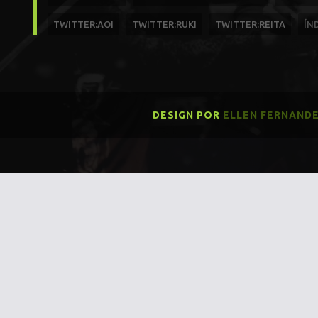
TWITTER:AOI
TWITTER:RUKI
TWITTER:REITA
ÍN
DESIGN POR
ELLEN FERNAND