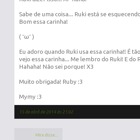
Sabe de uma coisa... Ruki está se esquecendo
Bom essa carinha!
( ˘ω˘ )
Eu adoro quando Ruki usa essa carinha!! É tã
vejo essa carinha... Me lembro do Ruki! E do 
Hahaha! Não sei porque! X3
Muito obrigada! Ruby :3
Mymy :3
15 de abril de 2014 às 21:02
Mira disse...