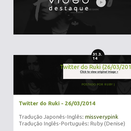
31.3.
14
Twitter do Ruki (26/03/20
POSTADO POR
RUBY
Twitter do Ruki - 26/03/2014
Tradução Japonês-Inglês:
missverypink
Tradução Inglês-Português: Ruby (Denise)