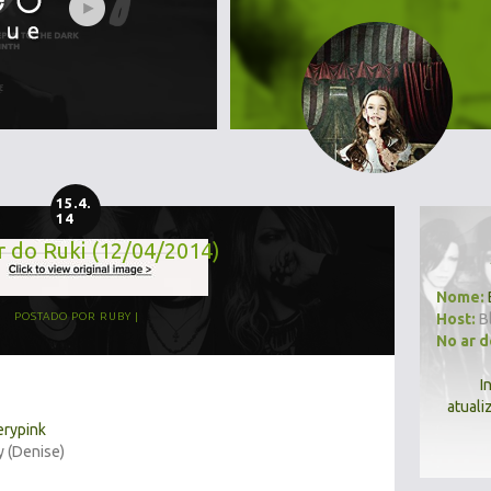
15.4.
14
r do Ruki (12/04/2014)
Nome:
Host:
B
POSTADO POR
RUBY
No ar 
I
atuali
erypink
y (Denise)