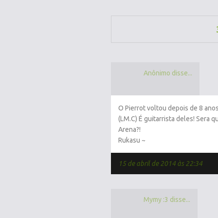
Anônimo disse...
O Pierrot voltou depois de 8 anos
(LM.C) É guitarrista deles! Sera 
Arena?!
Rukasu ~
15 de abril de 2014 às 22:34
Mymy :3 disse...