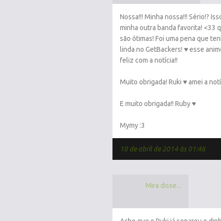
Nossa!!! Minha nossa!!! Sério!? Is
minha outra banda favorita! <33 q
são ótimas! Foi uma pena que ten
linda no GetBackers! ♥ esse anim
feliz com a notícia!!
Muito obrigada! Ruki ♥ amei a notíc
E muito obrigada!! Ruby ♥
Mymy :3
18 de abril de 2014 às 01:46
Mira disse...