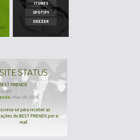
ITUNES
SPOTIFY
DEEZER
SITE STATUS
BEST FRIENDS
logger
desde:
Maio de 2009
nscreva-se para receber as
zações do BEST FRIENDS por e-
mail