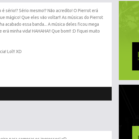
so é sério!? Sério mesmo!? Não acredito! O Pierrot erá
ue mágico! Que eles vão voltar!! As músicas do Pierrot
ha acabado essa banda... A música deles ficou mega
e erá minha vida! HAHAHA!! Que bom!! :D fiquei muito
ia! Lol!! XD