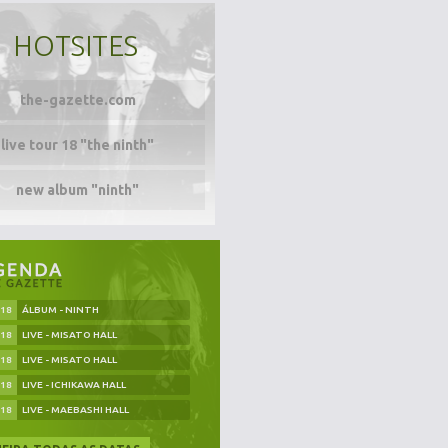
HOTSITES
the-gazette.com
live tour 18 "the ninth"
new album "ninth"
.18
ÁLBUM - NINTH
.18
LIVE - MISATO HALL
.18
LIVE - MISATO HALL
.18
LIVE - ICHIKAWA HALL
.18
LIVE - MAEBASHI HALL