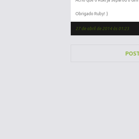
Acho que o Ruki já separou o din
Obrigado Ruby! :)
27 de abril de 2014 às 01:23
POS