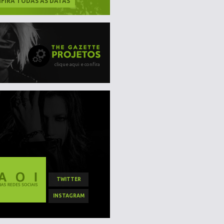
FIRA TODAS AS DATAS
clique aqui e confira
TWITTER
INSTAGRAM