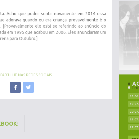
ta. Acho que poder sentir novamente em 2014 essa
ue adorava quando eu era criança, provavelmente é o
o.
[Provavelmente ele está se referindo ao anúncio do
ormada em 1995 que acabou em 2006. Eles anunciaram um
Arena para Outubro.]
ARTILHE NAS REDES SOCIAIS
13.06
19.07
20.07
25.07
EBOOK:
27.07