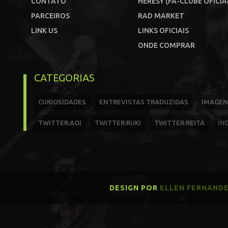
CONTATO
HERESY (FÃ-CLUBE OFICIA
PARCEIROS
RAD MARKET
LINK US
LINKS OFICIAIS
ONDE COMPRAR
CATEGORIAS
CURIOSIDADES
ENTREVISTAS TRADUZIDAS
IMAGEN
TWITTER:AOI
TWITTER:RUKI
TWITTER:REITA
ÍN
DESIGN POR
ELLEN FERNAND