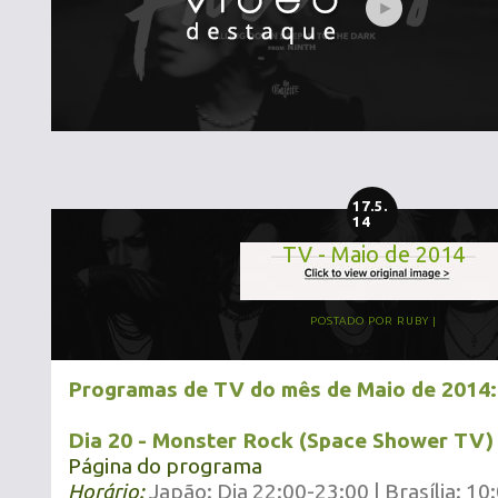
17.5.
14
TV - Maio de 2014
POSTADO POR
RUBY
Programas de TV do mês de Maio de 2014:
Dia 20 - Monster Rock (Space Shower TV)
Página do programa
Horário:
Japão: Dia 22:00-23:00 | Brasília: 10