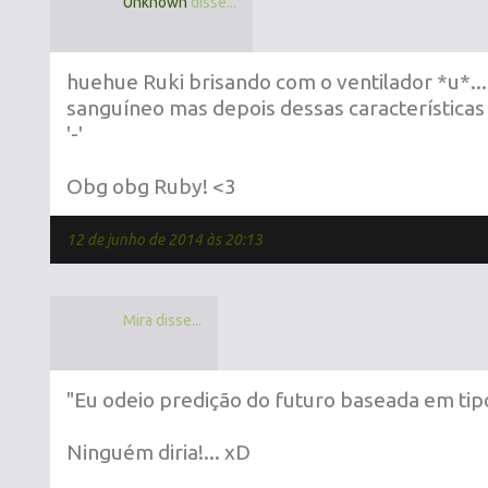
Unknown
disse...
huehue Ruki brisando com o ventilador *u*...
sanguíneo mas depois dessas características
'-'
Obg obg Ruby! <3
12 de junho de 2014 às 20:13
Mira disse...
"Eu odeio predição do futuro baseada em tip
Ninguém diria!... xD