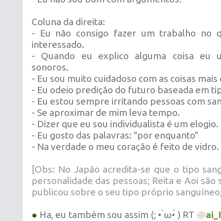
Coluna da direita:
- Eu não consigo fazer um trabalho no 
interessado.
- Quando eu explico alguma coisa eu us
sonoros.
- Eu sou muito cuidadoso com as coisas mais 
- Eu odeio predição do futuro baseada em ti
- Eu estou sempre irritando pessoas com san
- Se aproximar de mim leva tempo.
- Dizer que eu sou individualista é um elogio.
- Eu gosto das palavras: "por enquanto"
- Na verdade o meu coração é feito de vidro.
[Obs: No Japão acredita-se que o tipo sang
personalidade das pessoas; Reita e Aoi são 
publicou sobre o seu tipo próprio sanguíneo,
●
Ha, eu também sou assim (; • ̀ω•́ ) RT
@
ai_