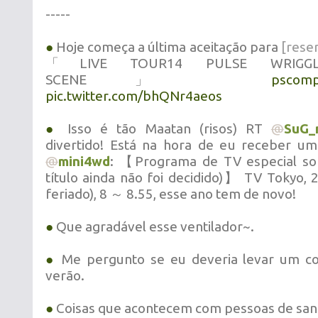
-----
●
Hoje começa a última aceitação para
[rese
「LIVE TOUR14 PULSE WRIGG
SCENE」
pscompa
pic.twitter.com/bhQNr4aeos
●
Isso é tão Maatan (risos) RT
@
SuG_
divertido! Está na hora de eu receber um
@
mini4wd
: 【Programa de TV especial sob
título ainda não foi decidido)】 TV Tokyo,
feriado), 8 ～ 8.55, esse ano tem de novo!
●
Que agradável esse ventilador~.
●
Me pergunto se eu deveria levar um c
verão.
●
Coisas que acontecem com pessoas de san