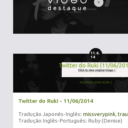
11.6.
14
Twitter do Ruki (11/06/20
POSTADO POR
RUBY
Twitter do Ruki - 11/06/2014
Tradução Japonês-Inglês:
missverypink
,
tra
Tradução Inglês-Português: Ruby (Denise)