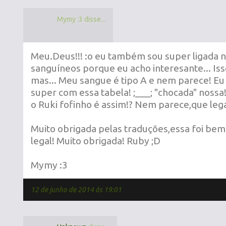
Mymy :3 disse...
Meu.Deus!!! :o eu também sou super ligada n
sanguíneos porque eu acho interesante... Is
mas... Meu sangue é tipo A e nem parece! Eu
super com essa tabela! ;___; "chocada" nossa!
o Ruki fofinho é assim!? Nem parece,que lega
Muito obrigada pelas traduções,essa foi bem
legal! Muito obrigada! Ruby ;D
Mymy :3
12 de junho de 2014 às 19:01