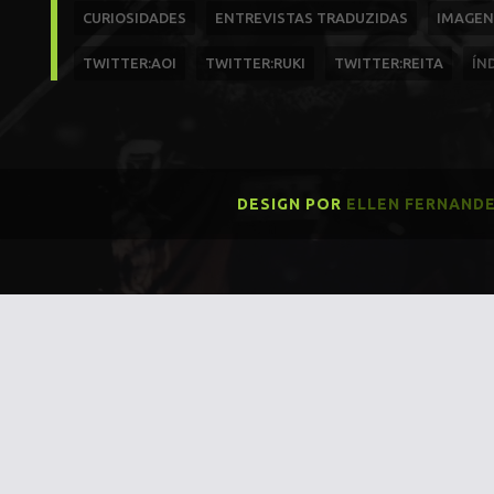
CURIOSIDADES
ENTREVISTAS TRADUZIDAS
IMAGEN
TWITTER:AOI
TWITTER:RUKI
TWITTER:REITA
ÍN
DESIGN POR
ELLEN FERNAND