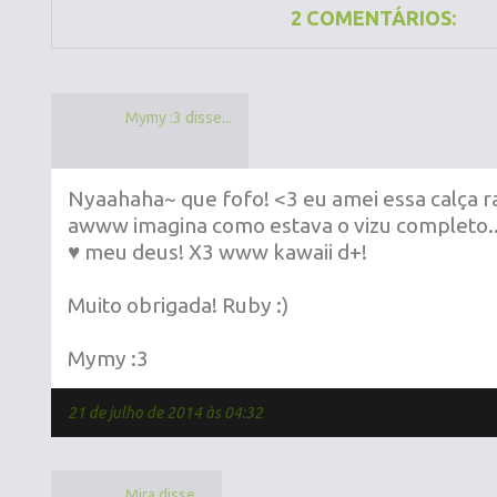
2 COMENTÁRIOS:
Mymy :3 disse...
Nyaahaha~ que fofo! <3 eu amei essa calça ra
awww imagina como estava o vizu completo
♥ meu deus! X3 www kawaii d+!
Muito obrigada! Ruby :)
Mymy :3
21 de julho de 2014 às 04:32
Mira disse...