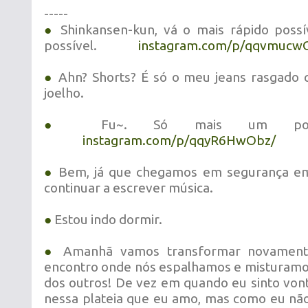
-----
●
Shinkansen-kun, vá o mais rápido possív
possível.
instagram.com/p/qqvmucw
●
Ahn? Shorts? É só o meu jeans rasgado
joelho.
●
Fu~. Só mais um pouq
instagram.com/p/qqyR6HwObz/
●
Bem, já que chegamos em segurança em
continuar a escrever música.
●
Estou indo dormir.
●
Amanhã vamos transformar novamen
encontro onde nós espalhamos e misturamo
dos outros! De vez em quando eu sinto vo
nessa plateia que eu amo, mas como eu não