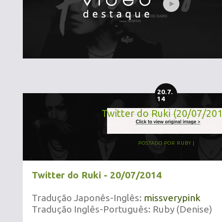
20.7.
14
Twitter do Ruki (20/07/20
POSTADO POR
RUBY
Twitter do Ruki - 20/07/2014
Tradução Japonês-Inglês:
missverypink
Tradução Inglês-Português: Ruby (Denise)