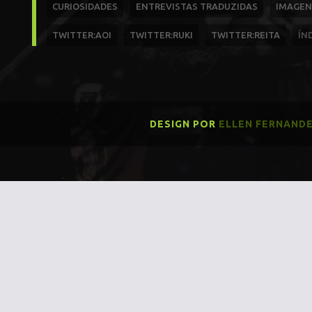
CURIOSIDADES
ENTREVISTAS TRADUZIDAS
IMAGEN
TWITTER:AOI
TWITTER:RUKI
TWITTER:REITA
ÍN
DESIGN POR
ELLEN FERNAND