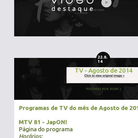
22.8.
14
TV - Agosto de 2014
POSTADO POR
RUBY
Programas de TV do mês de Agosto de 2
MTV 81 - JapON!
Página do programa
Horários: