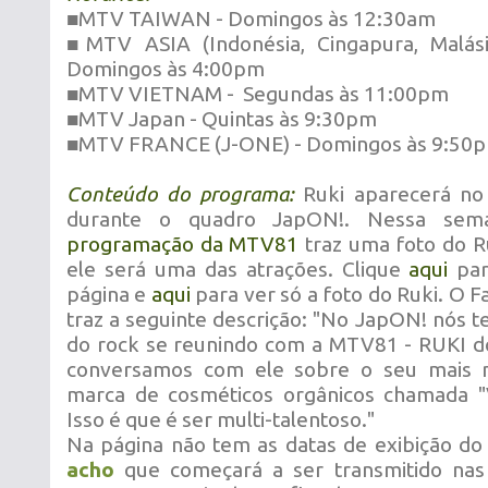
■MTV TAIWAN - Domingos às 12:30am
■MTV ASIA (Indonésia, Cingapura, Malásia,
Domingos às 4:00pm
■MTV VIETNAM - Segundas às 11:00pm
■MTV Japan - Quintas às 9:30pm
■MTV FRANCE (J-ONE) - Domingos às 9:50
Conteúdo do programa:
Ruki aparecerá n
durante o quadro JapON!. Nessa se
programação da MTV81
traz uma foto do R
ele será uma das atrações. Clique
aqui
par
página e
aqui
para ver só a foto do Ruki. O
traz a seguinte descrição: "No JapON! nós 
do rock se reunindo com a MTV81 - RUKI d
conversamos com ele sobre o seu mais 
marca de cosméticos orgânicos chamada 
Isso é que é ser multi-talentoso."
Na página não tem as datas de exibição d
acho
que começará a ser transmitido na