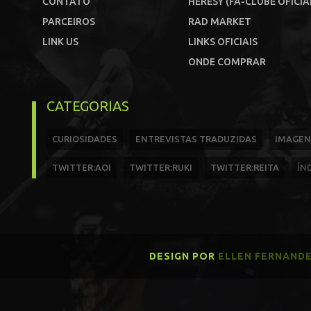
CONTATO
HERESY (FÃ-CLUBE OFICIA
PARCEIROS
RAD MARKET
LINK US
LINKS OFICIAIS
ONDE COMPRAR
CATEGORIAS
CURIOSIDADES
ENTREVISTAS TRADUZIDAS
IMAGEN
TWITTER:AOI
TWITTER:RUKI
TWITTER:REITA
ÍN
DESIGN POR
ELLEN FERNAND