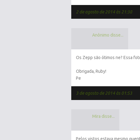
2 de agosto de 2014 às 21:38
Anônimo disse...
Os Zepp são ótimos ne? Essa fot
Obrigada, Ruby!
Pe
3 de agosto de 2014 às 01:53
Mira disse...
Pelos vistos estava mesmo quen