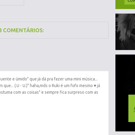
CON
3 COMENTÁRIOS:
uente e úmido" que já dá pra fazer uma mini música...
 que... (.U - U.)" haha,mds o Ruki é um fofo mesmo ♥ já
ostuma com as coisas" e sempre fica surpreso com as