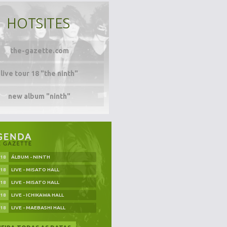
HOTSITES
the-gazette.com
live tour 18 "the ninth"
new album "ninth"
.18
ÁLBUM - NINTH
.18
LIVE - MISATO HALL
.18
LIVE - MISATO HALL
.18
LIVE - ICHIKAWA HALL
.18
LIVE - MAEBASHI HALL