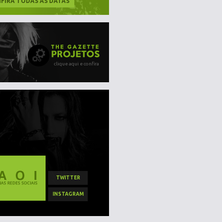
FIRA TODAS AS DATAS
clique aqui e confira
TWITTER
INSTAGRAM