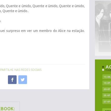
do, Quente e úmido, Quente e úmido, Quente e úmido,
, Quente e úmido..
.
uei surpreso em ver um membro do Alice na estação.
ARTILHE NAS REDES SOCIAIS
13.06
19.07
20.07
25.07
27.07
EBOOK: