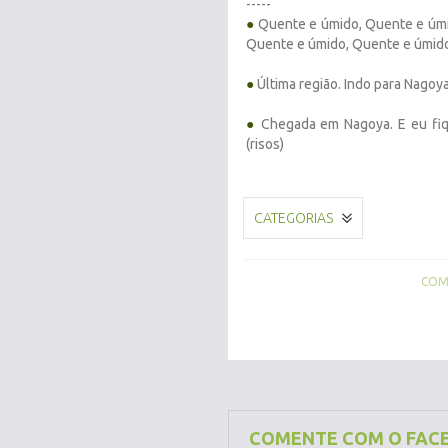
-----
●
Quente e úmido, Quente e úmi
Quente e úmido, Quente e úmido
●
Última região. Indo para Nagoya
●
Chegada em Nagoya. E eu fiq
(risos)
CATEGORIAS
COMP
COMENTE COM O FAC