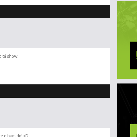
o tá show!
te e húmido! xD