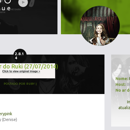
2.8.1
4
r do Ruki (27/07/2014)
Nome:
Host:
B
POSTADO POR
RUBY
No ar 
I
atuali
erypink
y (Denise)