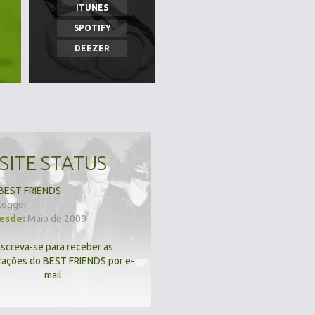
ITUNES
SPOTIFY
DEEZER
SITE STATUS
BEST FRIENDS
logger
desde:
Maio de 2009
nscreva-se para receber as
zações do BEST FRIENDS por e-
mail