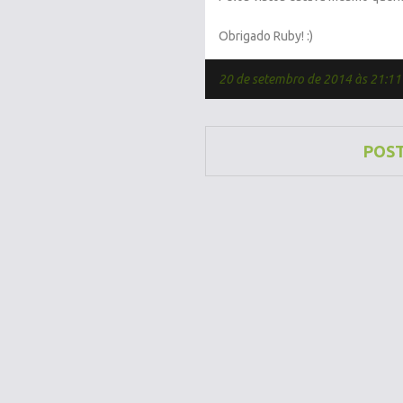
Obrigado Ruby! :)
20 de setembro de 2014 às 21:11
POS