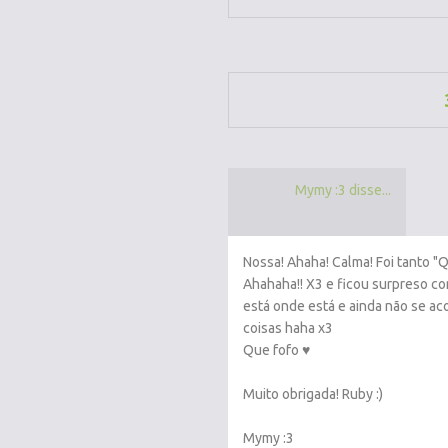
Mymy :3 disse...
Nossa! Ahaha! Calma! Foi tanto "Q
Ahahaha!! X3 e ficou surpreso com
está onde está e ainda não se ac
coisas haha x3
Que fofo ♥
Muito obrigada! Ruby :)
Mymy :3