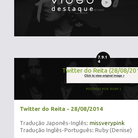
7.9.1
4
Twitter do Reita (28/08/20
POSTADO POR
RUBY
Twitter do Reita - 28/08/2014
Tradução Japonês-Inglês:
missverypink
Tradução Inglês-Português: Ruby (Denise)