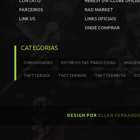
CONTATO
HERESY (FÃ-CLUBE OFICIA
PARCEIROS
RAD MARKET
LINK US
LINKS OFICIAIS
ONDE COMPRAR
CATEGORIAS
CURIOSIDADES
ENTREVISTAS TRADUZIDAS
IMAGEN
TWITTER:AOI
TWITTER:RUKI
TWITTER:REITA
ÍN
DESIGN POR
ELLEN FERNAND