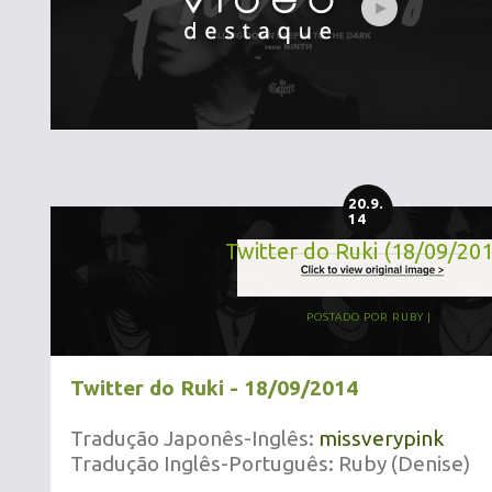
20.9.
14
Twitter do Ruki (18/09/20
POSTADO POR
RUBY
Twitter do Ruki - 18/09/2014
Tradução Japonês-Inglês:
missverypink
Tradução Inglês-Português: Ruby (Denise)