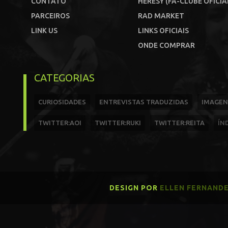
CONTATO
HERESY (FÃ-CLUBE OFICIA
PARCEIROS
RAD MARKET
LINK US
LINKS OFICIAIS
ONDE COMPRAR
CATEGORIAS
CURIOSIDADES
ENTREVISTAS TRADUZIDAS
IMAGEN
TWITTER:AOI
TWITTER:RUKI
TWITTER:REITA
ÍN
DESIGN POR
ELLEN FERNAND