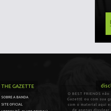
disc
THE GAZETTE
O BEST FRIENDS não p
SOBRE A BANDA
GazettE ou com sua gr
SITE OFICIAL
com o material aqui 
de apenas divulgar