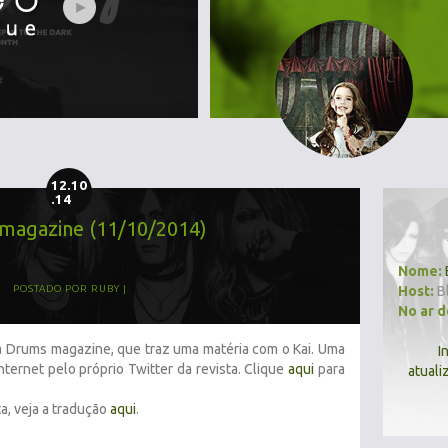
12.10
.14
magazine (11/10/2014)
Nome:
Host:
B
POSTADO POR
RUBY
No ar 
ta Drums magazine, que traz uma matéria com o Kai. Uma
I
internet pelo próprio Twitter da revista. Clique
aqui
para
atuali
a, veja a tradução
aqui
.