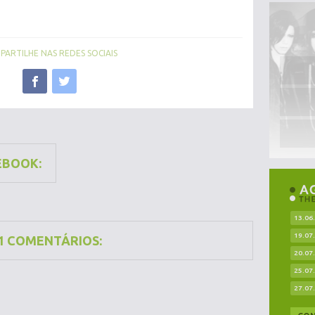
ARTILHE NAS REDES SOCIAIS
EBOOK:
13.06
19.07
1 COMENTÁRIOS:
20.07
25.07
27.07