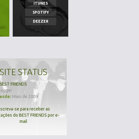
ITUNES
SPOTIFY
DEEZER
SITE STATUS
BEST FRIENDS
logger
desde:
Maio de 2009
nscreva-se para receber as
zações do BEST FRIENDS por e-
mail