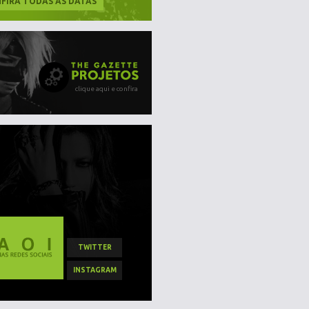
FIRA TODAS AS DATAS
clique aqui e confira
TWITTER
INSTAGRAM