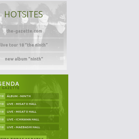
HOTSITES
the-gazette.com
live tour 18 "the ninth"
new album "ninth"
.18
ÁLBUM - NINTH
.18
LIVE - MISATO HALL
.18
LIVE - MISATO HALL
.18
LIVE - ICHIKAWA HALL
.18
LIVE - MAEBASHI HALL