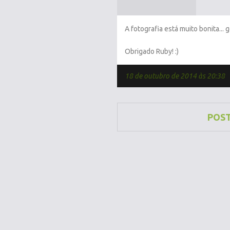
A fotografia está muito bonita... 
Obrigado Ruby! :)
18 de outubro de 2014 às 20:38
POS