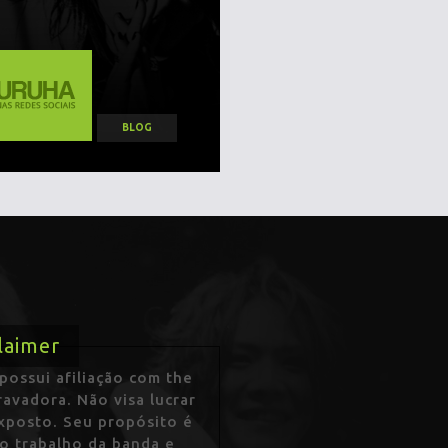
BLOG
laimer
ossui afiliação com the
avadora. Não visa lucrar
exposto. Seu propósito é
 o trabalho da banda e