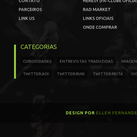
CONTATO
HERESY (FÃ-CLUBE OFICIA
PARCEIROS
RAD MARKET
LINK US
LINKS OFICIAIS
ONDE COMPRAR
CATEGORIAS
CURIOSIDADES
ENTREVISTAS TRADUZIDAS
IMAGEN
TWITTER:AOI
TWITTER:RUKI
TWITTER:REITA
ÍN
DESIGN POR
ELLEN FERNAND