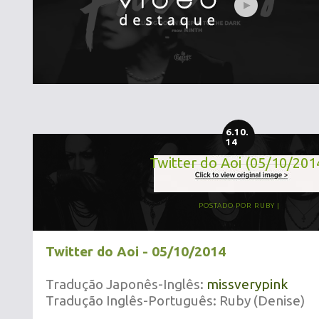
6.10.
14
Twitter do Aoi (05/10/201
POSTADO POR
RUBY
Twitter do Aoi - 05/10/2014
Tradução Japonês-Inglês:
missverypink
Tradução Inglês-Português: Ruby (Denise)