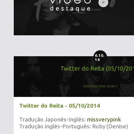
6.10.
14
Twitter do Reita (05/10/20
POSTADO POR
RUBY
Twitter do Reita - 05/10/2014
Tradução Japonês-Inglês:
missverypink
Tradução Inglês-Português: Ruby (Denise)