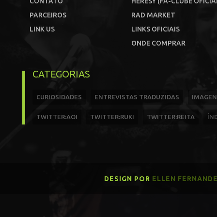
CONTATO
HERESY (FÃ-CLUBE OFICIA
PARCEIROS
RAD MARKET
LINK US
LINKS OFICIAIS
ONDE COMPRAR
CATEGORIAS
CURIOSIDADES
ENTREVISTAS TRADUZIDAS
IMAGEN
TWITTER:AOI
TWITTER:RUKI
TWITTER:REITA
ÍN
DESIGN POR
ELLEN FERNAND