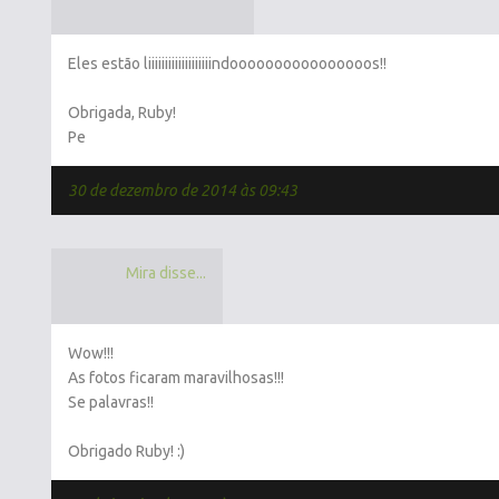
Eles estão liiiiiiiiiiiiiiiiiiindoooooooooooooooos!!
Obrigada, Ruby!
Pe
30 de dezembro de 2014 às 09:43
Mira disse...
Wow!!!
As fotos ficaram maravilhosas!!!
Se palavras!!
Obrigado Ruby! :)