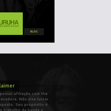
BLOG
laimer
ossui afiliação com the
avadora. Não visa lucrar
exposto. Seu propósito é
 o trabalho da banda e