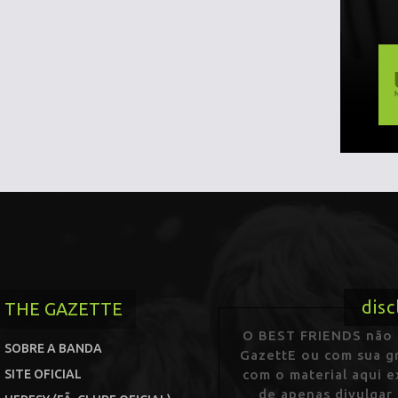
disc
THE GAZETTE
O BEST FRIENDS não p
SOBRE A BANDA
GazettE ou com sua gr
SITE OFICIAL
com o material aqui 
de apenas divulgar