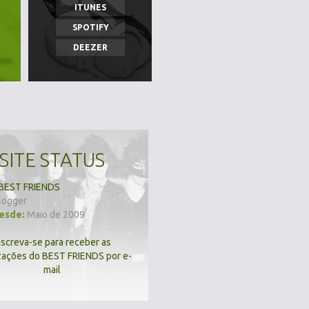
ITUNES
SPOTIFY
DEEZER
SITE STATUS
BEST FRIENDS
logger
desde:
Maio de 2009
nscreva-se para receber as
zações do BEST FRIENDS por e-
mail