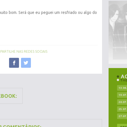
uito bom. Será que eu peguei um resfriado ou algo do
ARTILHE NAS REDES SOCIAIS
13.06
EBOOK:
19.07
20.07
25.07
27.07