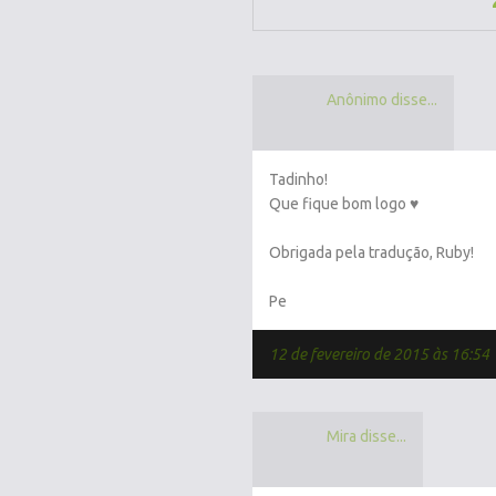
Anônimo disse...
Tadinho!
Que fique bom logo ♥
Obrigada pela tradução, Ruby!
Pe
12 de fevereiro de 2015 às 16:54
Mira disse...