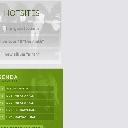
HOTSITES
the-gazette.com
live tour 18 "the ninth"
new album "ninth"
.18
ÁLBUM - NINTH
.18
LIVE - MISATO HALL
.18
LIVE - MISATO HALL
.18
LIVE - ICHIKAWA HALL
.18
LIVE - MAEBASHI HALL