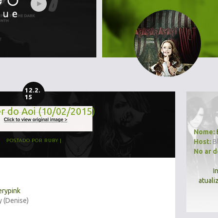
12.2.
15
r do Aoi (10/02/2015)
Nome:
Host:
B
POSTADO POR
RUBY
No ar 
I
atuali
erypink
y (Denise)