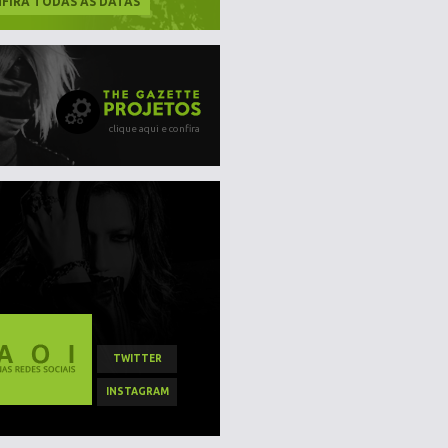
FIRA TODAS AS DATAS
clique aqui e confira
TWITTER
INSTAGRAM