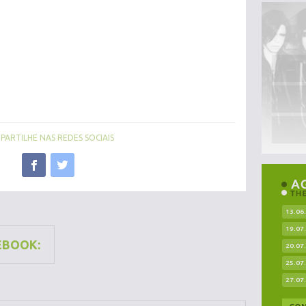
ARTILHE NAS REDES SOCIAIS
13.06
19.07
EBOOK:
20.07
25.07
27.07