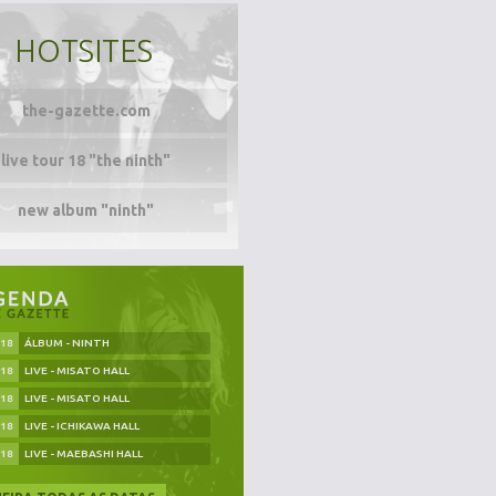
HOTSITES
the-gazette.com
live tour 18 "the ninth"
new album "ninth"
.18
ÁLBUM - NINTH
.18
LIVE - MISATO HALL
.18
LIVE - MISATO HALL
.18
LIVE - ICHIKAWA HALL
.18
LIVE - MAEBASHI HALL