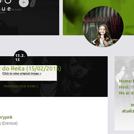
15.2.
15
r do Reita (15/02/2015)
Nome:
Host:
B
POSTADO POR
RUBY
No ar 
I
atuali
erypink
y (Denise)