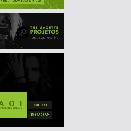
FIRA TODAS AS DATAS
clique aqui e confira
TWITTER
INSTAGRAM