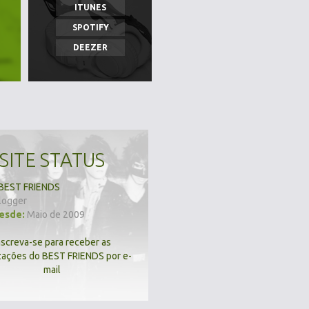
ITUNES
SPOTIFY
DEEZER
SITE STATUS
BEST FRIENDS
logger
desde:
Maio de 2009
nscreva-se para receber as
zações do BEST FRIENDS por e-
mail