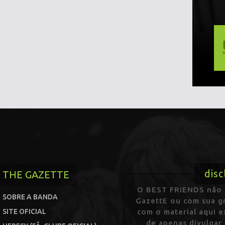
disc
THE GAZETTE
O BEST FRIENDS não p
SOBRE A BANDA
GazettE ou com sua gr
SITE OFICIAL
com o material aqui 
de apenas divulgar