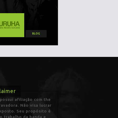
BLOG
laimer
ossui afiliação com the
avadora. Não visa lucrar
exposto. Seu propósito é
 o trabalho da banda e