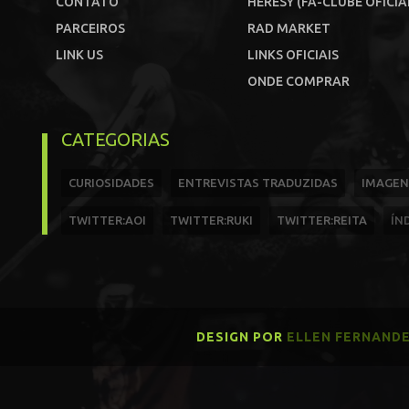
CONTATO
HERESY (FÃ-CLUBE OFICIA
PARCEIROS
RAD MARKET
LINK US
LINKS OFICIAIS
ONDE COMPRAR
CATEGORIAS
CURIOSIDADES
ENTREVISTAS TRADUZIDAS
IMAGEN
TWITTER:AOI
TWITTER:RUKI
TWITTER:REITA
ÍN
DESIGN POR
ELLEN FERNAND