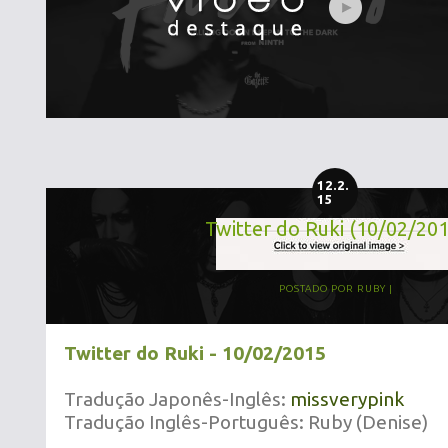
12.2.
15
Twitter do Ruki (10/02/20
POSTADO POR
RUBY
Twitter do Ruki - 10/02/2015
Tradução Japonês-Inglês:
missverypink
Tradução Inglês-Português: Ruby (Denise)