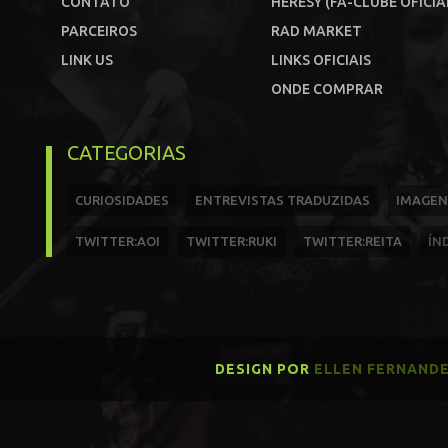
CONTATO
HERESY (FÃ-CLUBE OFICIA
PARCEIROS
RAD MARKET
LINK US
LINKS OFICIAIS
ONDE COMPRAR
CATEGORIAS
CURIOSIDADES
ENTREVISTAS TRADUZIDAS
IMAGEN
TWITTER:AOI
TWITTER:RUKI
TWITTER:REITA
ÍN
DESIGN POR
ELLEN FERNAND