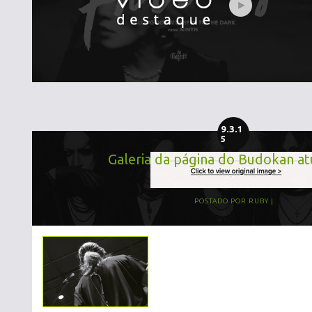
9.3.1
5
Galeria da página do Budokan at
POSTADO POR
RUBY