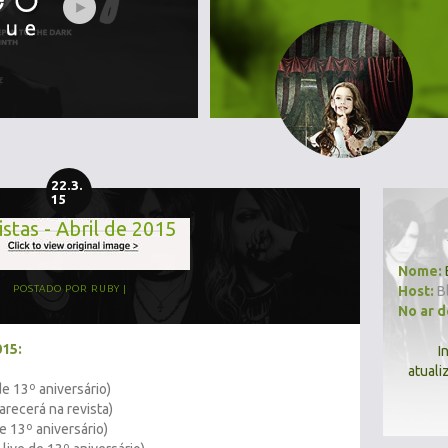
22.3.
15
stas - Abril de 2015
Nome:
Host:
B
POSTADO POR
RUBY
No ar 
015:
I
atuali
 de 13º aniversário)
arecerá na revista)
de 13º aniversário)