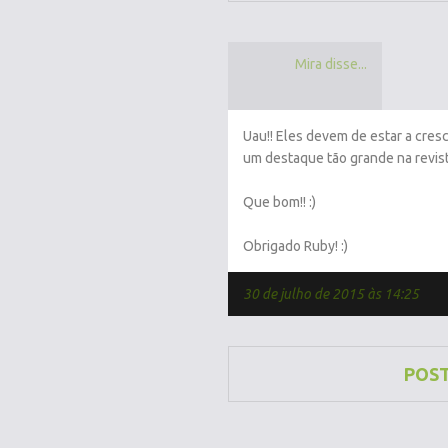
Mira disse...
Uau!! Eles devem de estar a cresc
um destaque tão grande na revist
Que bom!! :)
Obrigado Ruby! :)
30 de julho de 2015 às 14:25
POS