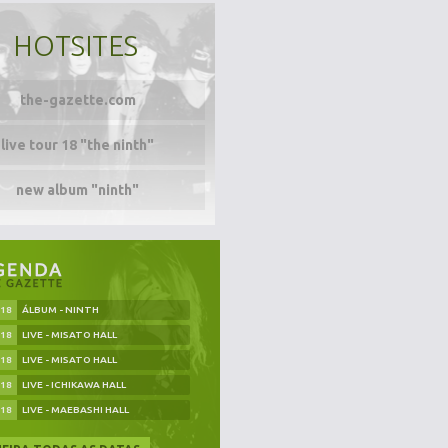
HOTSITES
the-gazette.com
live tour 18 "the ninth"
new album "ninth"
.18
ÁLBUM - NINTH
.18
LIVE - MISATO HALL
.18
LIVE - MISATO HALL
.18
LIVE - ICHIKAWA HALL
.18
LIVE - MAEBASHI HALL