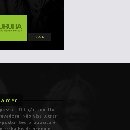
BLOG
laimer
ossui afiliação com the
avadora. Não visa lucrar
exposto. Seu propósito é
 o trabalho da banda e