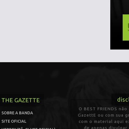
disc
THE GAZETTE
O BEST FRIENDS não p
SOBRE A BANDA
GazettE ou com sua gr
SITE OFICIAL
com o material aqui 
de apenas divulgar