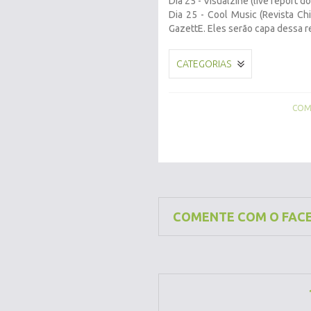
Dia 25 - Visualzine (live report do
Dia 25 - Cool Music (Revista Ch
GazettE. Eles serão capa dessa re
CATEGORIAS
COMP
COMENTE COM O FAC