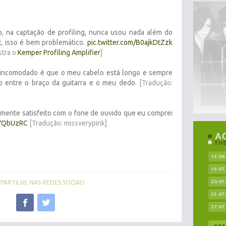
, na captação de profiling, nunca usou nada além do
 isso é bem problemático.
pic.twitter.com/B0ajkDtZzk
stra o
Kemper Profiling Amplifier
]
incomodado é que o meu cabelo está longo e sempre
o entre o braço da guitarra e o meu dedo.
[Tradução:
mente satisfeito com o fone de ouvido que eu comprei
2YQbUzRC
[Tradução: missverypink]
13.06
19.07
20.07
ARTILHE NAS REDES SOCIAIS
25.07
27.07