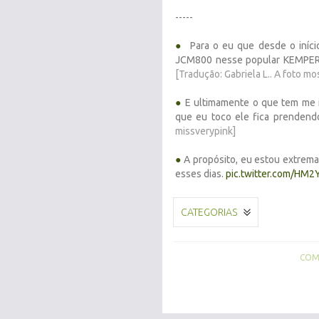
-----
●
Para o eu que desde o início
JCM800 nesse popular KEMPER,
[Tradução: Gabriela L.. A foto mo
●
E ultimamente o que tem me 
que eu toco ele fica prendend
missverypink]
●
A propósito, eu estou extrema
esses dias.
pic.twitter.com/HM
CATEGORIAS
COMP