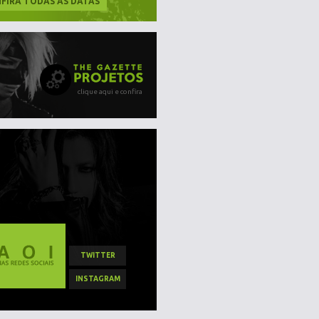
FIRA TODAS AS DATAS
clique aqui e confira
TWITTER
INSTAGRAM