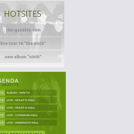
HOTSITES
the-gazette.com
live tour 18 "the ninth"
new album "ninth"
.18
ÁLBUM - NINTH
.18
LIVE - MISATO HALL
.18
LIVE - MISATO HALL
.18
LIVE - ICHIKAWA HALL
.18
LIVE - MAEBASHI HALL