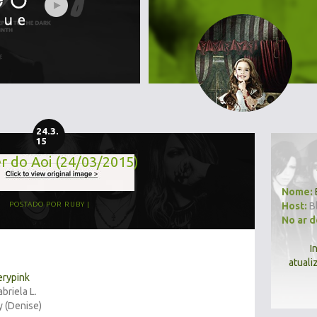
24.3.
15
r do Aoi (24/03/2015)
Nome:
Host:
B
POSTADO POR
RUBY
No ar 
I
atuali
erypink
riela L.
y (Denise)