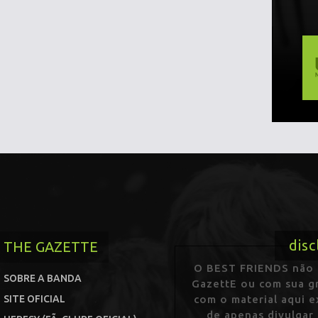
disc
THE GAZETTE
O BEST FRIENDS não p
SOBRE A BANDA
GazettE ou com sua gr
SITE OFICIAL
com o material aqui 
de apenas divulgar