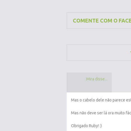
COMENTE COM O FAC
Mira disse...
Mas o cabelo dele não parece est
Mas não deve ser lá ora muito fácil
Obrigado Ruby! :)