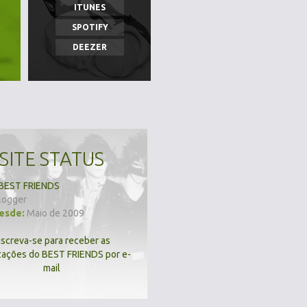
ITUNES
SPOTIFY
DEEZER
SITE STATUS
BEST FRIENDS
logger
desde:
Maio de 2009
nscreva-se para receber as
zações do BEST FRIENDS por e-
mail