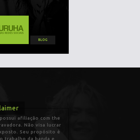
BLOG
laimer
ossui afiliação com the
avadora. Não visa lucrar
exposto. Seu propósito é
 o trabalho da banda e