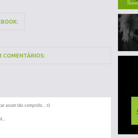
CON
EBOOK:
1 COMENTÁRIOS:
ar assim tão comprido... :O
...