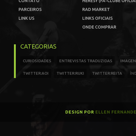
CONTATO
HERESY (FÃ-CLUBE OFICIA
PARCEIROS
RAD MARKET
LINK US
LINKS OFICIAIS
ONDE COMPRAR
CATEGORIAS
CURIOSIDADES
ENTREVISTAS TRADUZIDAS
IMAGEN
TWITTER:AOI
TWITTER:RUKI
TWITTER:REITA
ÍN
DESIGN POR
ELLEN FERNAND