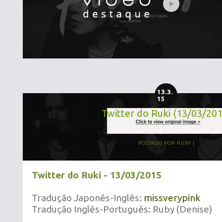
13.3.
15
Twitter do Ruki (13/03/20
POSTADO POR
RUBY
Twitter do Ruki - 13/03/2015
Tradução Japonês-Inglês:
missverypink
Tradução Inglês-Português: Ruby (Denise)