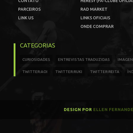
CONTATO
HERESY (FÃ-CLUBE OFICIA
PARCEIROS
RAD MARKET
LINK US
LINKS OFICIAIS
ONDE COMPRAR
CATEGORIAS
CURIOSIDADES
ENTREVISTAS TRADUZIDAS
IMAGEN
TWITTER:AOI
TWITTER:RUKI
TWITTER:REITA
ÍN
DESIGN POR
ELLEN FERNAND