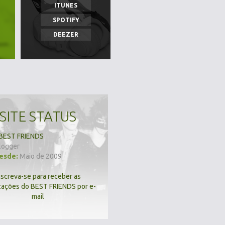
ITUNES
SPOTIFY
DEEZER
SITE STATUS
BEST FRIENDS
logger
desde:
Maio de 2009
nscreva-se para receber as
zações do BEST FRIENDS por e-
mail