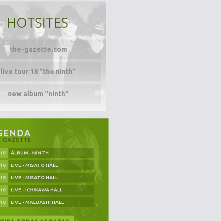
HOTSITES
the-gazette.com
live tour 18 "the ninth"
new album "ninth"
.18
ÁLBUM - NINTH
.18
LIVE - MISATO HALL
.18
LIVE - MISATO HALL
.18
LIVE - ICHIKAWA HALL
.18
LIVE - MAEBASHI HALL