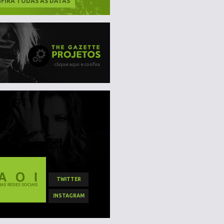
FIRA TODAS AS DATAS
clique aqui e confira
TWITTER
INSTAGRAM