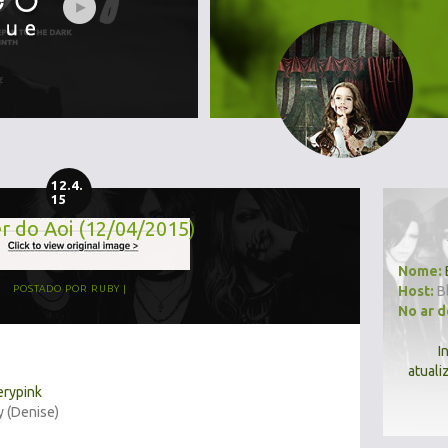
12.4.
15
r do Aoi (12/04/2015)
Nome:
Host:
B
POSTADO POR
RUBY
No ar 
I
atuali
erypink
y (Denise)