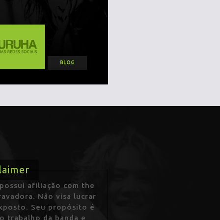
BLOG
laimer
ossui afiliação com the
avadora. Não visa lucrar
exposto. Seu propósito é
 o trabalho da banda e