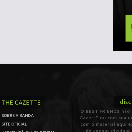
disc
THE GAZETTE
O BEST FRIENDS não p
SOBRE A BANDA
GazettE ou com sua gr
SITE OFICIAL
com o material aqui 
de apenas divulgar