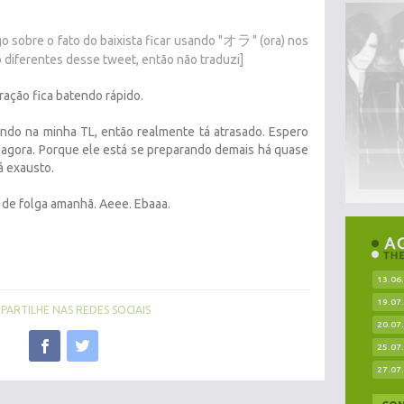
オラ
go sobre o fato do baixista ficar usando "
" (ora) nos
 diferentes desse tweet, então não traduzi]
ração fica batendo rápido.
ndo na minha TL, então realmente tá atrasado. Espero
 agora. Porque ele está se preparando demais há quase
á exausto.
 de folga amanhã. Aeee. Ebaaa.
13.06
19.07
ARTILHE NAS REDES SOCIAIS
20.07
25.07
27.07