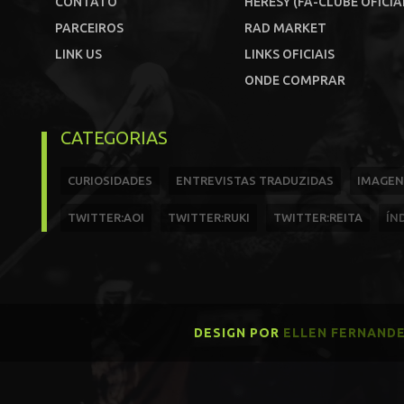
CONTATO
HERESY (FÃ-CLUBE OFICIA
PARCEIROS
RAD MARKET
LINK US
LINKS OFICIAIS
ONDE COMPRAR
CATEGORIAS
CURIOSIDADES
ENTREVISTAS TRADUZIDAS
IMAGEN
TWITTER:AOI
TWITTER:RUKI
TWITTER:REITA
ÍN
DESIGN POR
ELLEN FERNAND