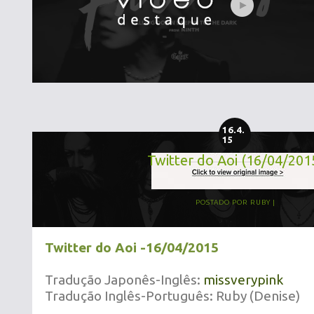
16.4.
15
Twitter do Aoi (16/04/201
POSTADO POR
RUBY
Twitter do Aoi -16/04/2015
Tradução Japonês-Inglês:
missverypink
Tradução Inglês-Português: Ruby (Denise)