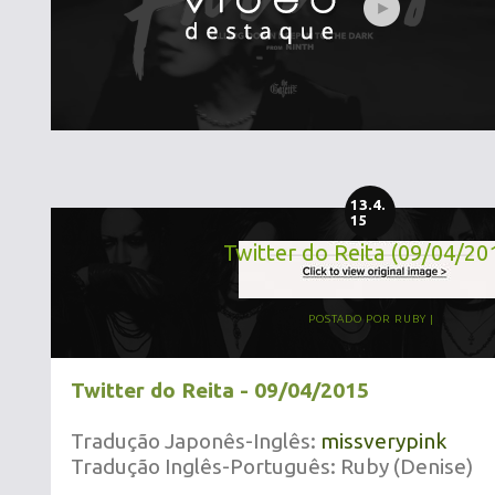
13.4.
15
Twitter do Reita (09/04/20
POSTADO POR
RUBY
Twitter do Reita - 09/04/2015
Tradução Japonês-Inglês:
missverypink
Tradução Inglês-Português: Ruby (Denise)