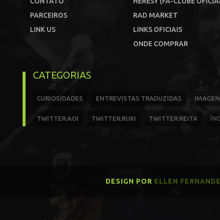
CONTATO
HERESY (FÃ-CLUBE OFICIA
PARCEIROS
RAD MARKET
LINK US
LINKS OFICIAIS
ONDE COMPRAR
CATEGORIAS
CURIOSIDADES
ENTREVISTAS TRADUZIDAS
IMAGEN
TWITTER:AOI
TWITTER:RUKI
TWITTER:REITA
ÍN
DESIGN POR
ELLEN FERNAND