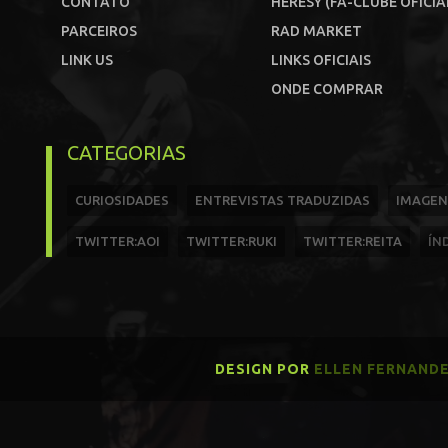
CONTATO
HERESY (FÃ-CLUBE OFICIA
PARCEIROS
RAD MARKET
LINK US
LINKS OFICIAIS
ONDE COMPRAR
CATEGORIAS
CURIOSIDADES
ENTREVISTAS TRADUZIDAS
IMAGEN
TWITTER:AOI
TWITTER:RUKI
TWITTER:REITA
ÍN
DESIGN POR
ELLEN FERNAND