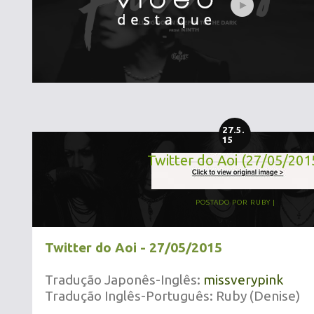
27.5.
15
Twitter do Aoi (27/05/201
POSTADO POR
RUBY
Twitter do Aoi - 27/05/2015
Tradução Japonês-Inglês:
missverypink
Tradução Inglês-Português: Ruby (Denise)